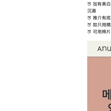
🍑 加有美
沉澱
🍑 推介
🍑 如只
🍑 可用棉