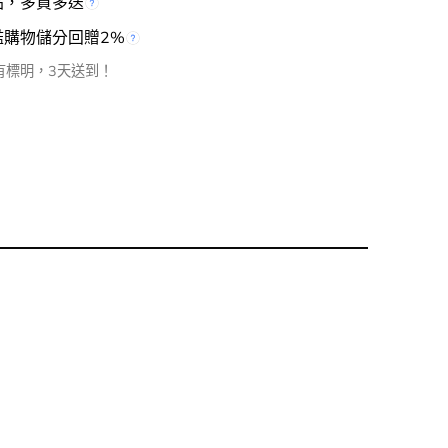
品，多買多送
檻購物儲分回贈2%
有標明，3天送到！