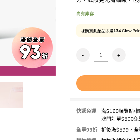
尚有庫存
用優惠劵 再
💰購買此產品即賺
134
Glow Poi
優惠碼再9折!妝前Toner防脫妝！
快遞免運
滿$160順豐站/
澳門訂單$500免
全單93折
折後滿$599，全