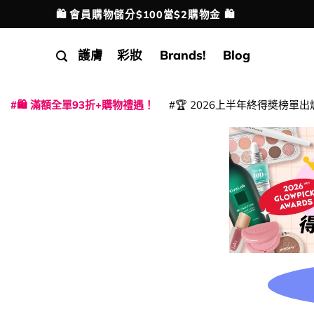
Skip
🛍️ 會員購物儲分$100當$2購物金 🛍️
配送港澳
to
content
護膚
彩妝
Brands!
Blog
🛍️ 滿額全單93折+購物禮遇！
🏆 2026上半年終得奬榜單出
|
|
|
|
|
|
|
|
|
|
|
|
|
|