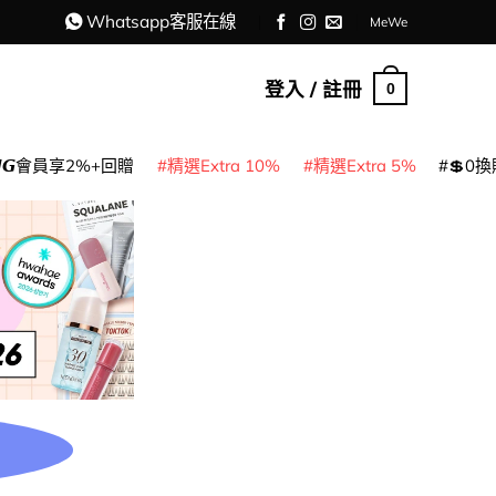
Whatsapp客服在線
MeWe
登入 / 註冊
0
𝙈𝙂會員享2%+回贈
精選Extra 10%
精選Extra 5%
💲0