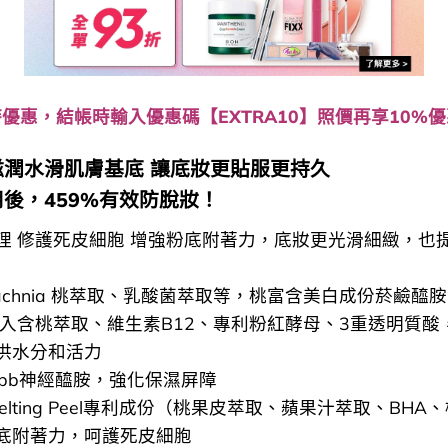
優惠，結帳時輸入優惠碼【EXTRA10】照價再享10%
滋潤水滑肌膚基底 讓底妝更貼服更持久
後，459%有效防脫妝！
理 修護死皮細胞 增強粉底附著力，底妝更光滑細緻，也
 Peachnia 桃萃取、乳酸菌萃取等，桃富含美白成份菸鹼醯胺
粉色入含桃萃取、維生素B12、專利粉紅酵母、3重透明質酸
供水分和活力
00ppb神經醯胺，強化保濕屏障
h Melting Peel專利成份（桃果皮萃取、蘋果汁萃取、BH
底附著力，呵護死皮細胞