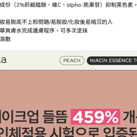
白成份（2%菸鹼醯胺、維C、alpha-熊果苷）抑制黑色
有底妝易脫底不上粉問題/易脫妝/化妝後易暗沉的人
用精華爽膚水完成護膚程序，可多次塗抹
片濕敷