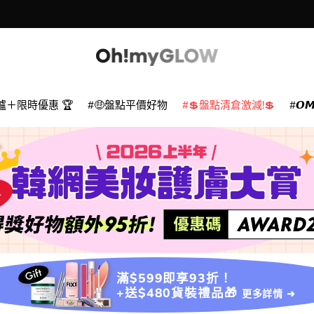
爐＋限時優惠 🏆
🤑盤點平價好物
💲盤點清倉激減!💲
𝙊
滿$599即享93折！
+送$480貨裝禮品🎁
更多詳情 ➜