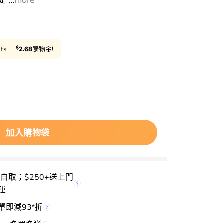
減10%
用優
$
nts ＝
2.68
購物金!
ANUA Peach 77% Naicin Essence Toner 🍑保濕
加入購物袋
櫃自取；$250+送上門
運
單即減93
折
*