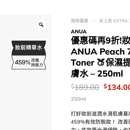
限時優惠
折上折 EXTRA 
ANUA
優惠碼再9折!妝
ANUA Peach 7
Toner 🍑
膚水 – 250ml
價
Origina
189.00
134.0
$
$
錢：
price
250ml
was:
$189.0
打好妝前滋潤水滑肌膚基
459%有效防脫妝！ 改
力，底妝更光滑細緻，也提 .