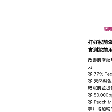
限時
打好妝前
實測妝前用
改善肌膚紋
力
🍑 77%
🍑 天然
暗沉肌並提
🍑 50,0
🍑 Peac
等）增加粉