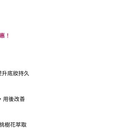
優惠！
提升底妝持久
，用後改善
A、桃樹花萃取