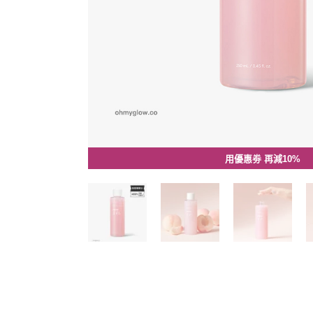
用優惠劵 再減10%