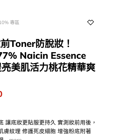
10% 專區
前Toner防脫妝！
7% Naicin Essence
保濕提亮美肌活力桃花精華爽
l
Current
0
price
is:
0.
$134.00.
底 讓底妝更貼服更持久 實測妝前用後，
善肌膚紋理 修護死皮細胞 增強粉底附著
..
more