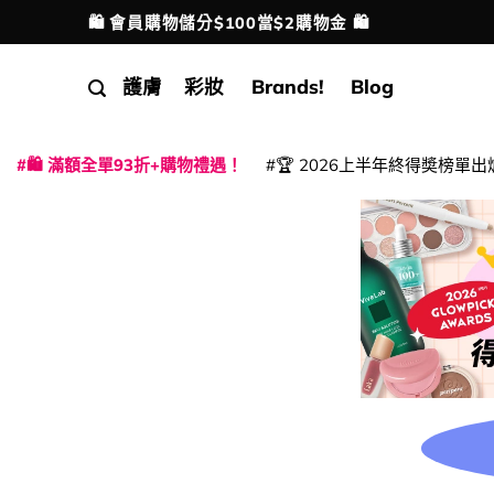
Skip
🛍️ 會員購物儲分$100當$2購物金 🛍️
配送港澳
to
content
護膚
彩妝
Brands!
Blog
🛍️ 滿額全單93折+購物禮遇！
🏆 2026上半年終得奬榜單出
|
|
|
|
|
|
|
|
|
|
|
|
|
|