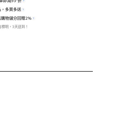
單即減93
折
*
品，多買多送
檻購物儲分回贈2%
有標明，3天送到！