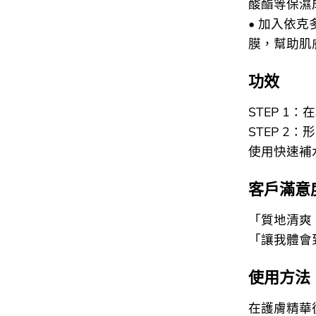
酸酯等保濕
• 加入依
膜，幫助肌
功效
STEP 1
STEP 
使用快速補
客戶滿意度
「質地清爽
「讓我體會
使用方法
在護膚精華