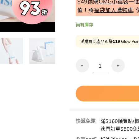
$49換購
OMG小福袋
一
值！將
福袋加入購物車
,
尚有庫存
Clearance 
💰購買此產品即賺
119
Glow Poi
清倉激減🔥妝前用友好～GLOWPIC
快遞免運
滿$160順豐站/
澳門訂單$500免