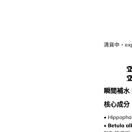
清貨中，exp 


瞬間補水
核心成分
• Hippoph
•
Betula 