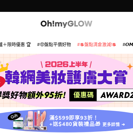
爐＋限時優惠 🏆
🤑盤點平價好物
💲盤點清倉激減!💲
𝙊
滿$599即享93折！
+送$480貨裝禮品🎁
更多詳情 ➜