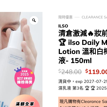
限時優惠
CLEARANCE 
ILSO
清倉激減🔥妝前
🏆 ilso Daily 
Lotion 溫
液- 150ml
價
Origina
248.00
119.0
$
$
錢：
price
清貨中，exp 2027-07-25
was:
濕乳液 第3名 🏆 🏆 2025上
$248.0
現凡購物有Clearance