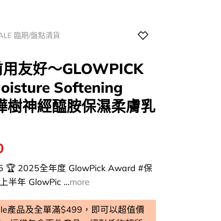
SALE 臨期/盤點清貨
用友好～GLOWPICK
Moisture Softening
和白樺樹神經醯胺保濕柔膚乳
l
Current
0
price
 🏆 2025全年度 GlowPick Award #保
is:
半年 GlowPic ...
more
0.
$119.00.
 Sale產品及全單滿$499，即可以超值價