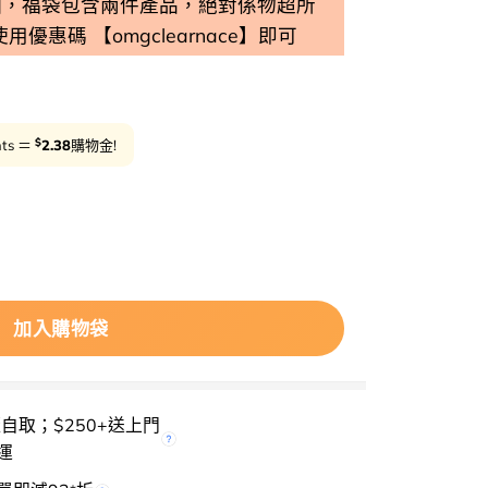
個，福袋包含兩件產品，絕對係物超所
 使用優惠碼 【omgclearnace】即可
Sale
Cl
$
nts ＝
2.38
購物金!
K🏆 ilso Daily Moisture Softening Lotion 溫
加入購物袋
櫃自取；$250+送上門
運