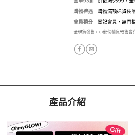
全單93折
折後滿$599，全
購物禮遇
購物滿額送貨裝
會員積分
登記會員，無門
全現貨發售，小部份補貨預售會
產品介紹