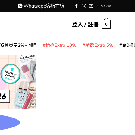
Whatsapp客服在線
MeWe
登入 / 註冊
0
𝙈𝙂會員享2%+回贈
精選Extra 10%
精選Extra 5%
💲0