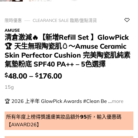
限時優惠
CLEARANCE SALE 臨期/盤點清貨
AMUSE
清倉激減🔥【新增Refill Set 】GlowPick
🏆 天生無瑕陶瓷肌🥚～Amuse Ceramic
Skin Perfector Cushion 完美陶瓷肌純素
氣墊粉底 SPF40 PA++ – 5色選擇
價
48.00
–
176.00
$
$
錢：
15g
🏆 2026 上半年 GlowPick Awards #Clean Be ...
more
所有年度上榜得獎護膚美妝品額外𝟵𝟱折，輸入優惠碼
【AWARD26】