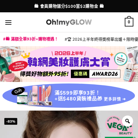
Skip
💳 支援消費券、FPS、八達通、PAYME、信用卡付款
配送港澳
to
content
0
🛍️ 滿額全單93折+購物禮遇！
🏆 2026上半年終得奬榜單出爐＋限時優惠
|
|
|
|
|
|
|
|
|
|
|
|
|
|
滿$599即享93折！
+送$480貨裝禮品🎁
更多詳情 ➜
-83%