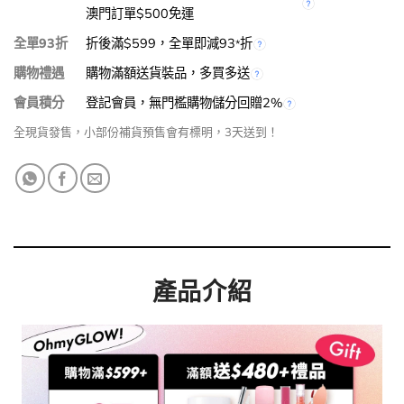
澳門訂單$500免運
全單93折
折後滿$599，全單即減93
折
*
購物禮遇
購物滿額送貨裝品，多買多送
會員積分
登記會員，無門檻購物儲分回贈2%
全現貨發售，小部份補貨預售會有標明，3天送到！
產品介紹