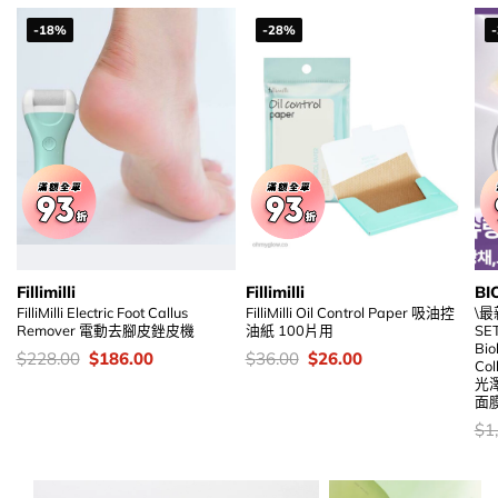
-18%
-28%
Fillimilli
Fillimilli
BI
FilliMilli Electric Foot Callus
FilliMilli Oil Control Paper 吸油控
\最
Remover 電動去腳皮銼皮機
油紙 100片用
S
Bio
價
Original
Current
價
Original
Current
$
228.00
$
186.00
$
36.00
$
26.00
Co
錢：
price
price
錢：
price
price
光
was:
is:
was:
is:
面
$228.00.
$186.00.
$36.00.
$26.00.
價
$
1
錢