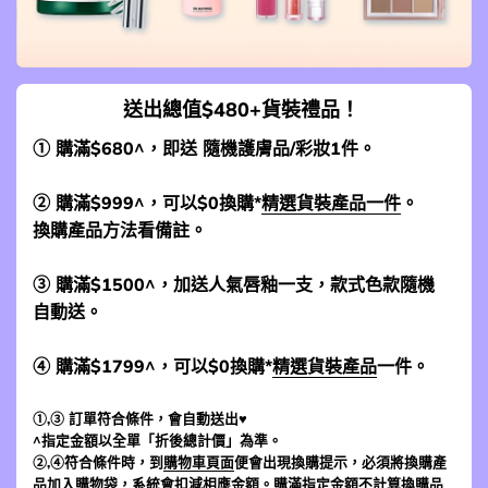
送出總值$480+貨裝禮品！
① 購滿$680^，即送 隨機護膚品/彩妝1件。
② 購滿$999^，可以$0換購*
精選貨裝產品一件
。
換購產品方法看備註。
③ 購滿$1500^，加送人氣唇釉一支，款式色款隨機
自動送。
④ 購滿$1799^，可以$0換購*
精選貨裝產品
一件。
①,③ 訂單符合條件，會自動送出♥
^指定金額以全單「折後總計價」為準。
②,④符合條件時，到
購物車頁面
便會出現換購提示，必須將換購產
品加入購物袋，系統會扣減相應金額。購滿指定金額不計算換購品