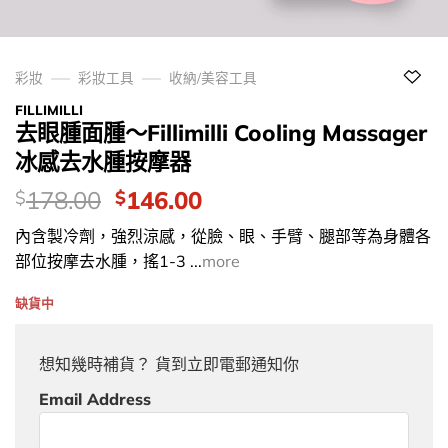
彩妝
彩妝工具
收納/美容工具
FILLIMILLI
去眼腫面腫～Fillimilli Cooling Massager
冰感去水腫按摩器
價
Original
Current
178.00
146.00
$
$
錢：
price
price
內含製冷劑，強烈涼感，從臉、眼、手臂、腿部等為身體各
was:
is:
部位按摩去水腫，搖1-3 ...
more
$178.00.
$146.00.
缺貨中
想知幾時補貨？ 貨到立即電郵通知你
Email Address