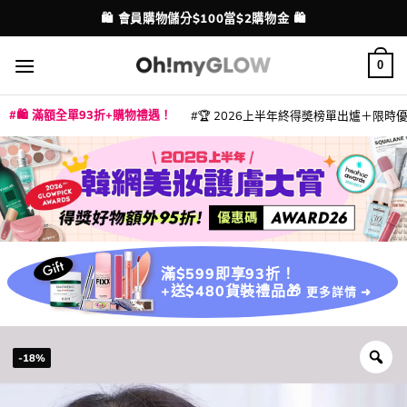
Skip
🛍️ 會員購物儲分$100當$2購物金 🛍️
配送港澳
to
content
0
🛍️ 滿額全單93折+購物禮遇！
🏆 2026上半年終得奬榜單出爐＋限時優惠
|
|
|
|
|
|
|
|
|
|
|
|
|
|
滿$599即享93折！
+送$480貨裝禮品🎁
更多詳情 ➜
-18%