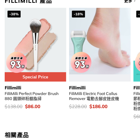
FILLIMILLI 產品
更多
-38%
-18%
Special Price
Fillimilli
Fillimilli
Fill
FilliMilli Perfect Powder Brush
FilliMilli Electric Foot Callus
Fil
880 圓頭碎粉胭脂掃
Remover 電動去腳皮銼皮機
節粉
粉
價
Original
Current
價
Original
Current
$
138.00
$
86.00
$
228.00
$
186.00
粉
錢：
price
price
錢：
price
price
was:
is:
was:
is:
價
$
6
$138.00.
$86.00.
$228.00.
$186.00.
錢
相關產品