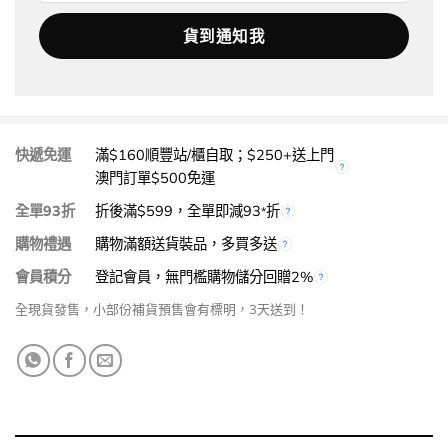
快遞免運
滿$160順豐站/櫃自取；$250+送上門
澳門訂單$500免運
全單93折
折後滿$599，全單即減93
折
*
購物禮遇
購物滿額送貨裝品，多買多送
會員積分
登記會員，無門檻購物儲分回贈2%
全現貨發售，小部份補貨預售會有標明，3天送到！