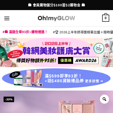
Skip
💳 支援消費券、FPS、八達通、PAYME、信用卡付款
配送港澳
to
content
0
🛍️ 滿額全單93折+購物禮遇！
🏆 2026上半年終得奬榜單出爐＋限時優惠
|
|
|
|
|
|
|
|
|
|
|
|
|
|
滿$599即享93折！
+送$480貨裝禮品🎁
更多詳情 ➜
-39%