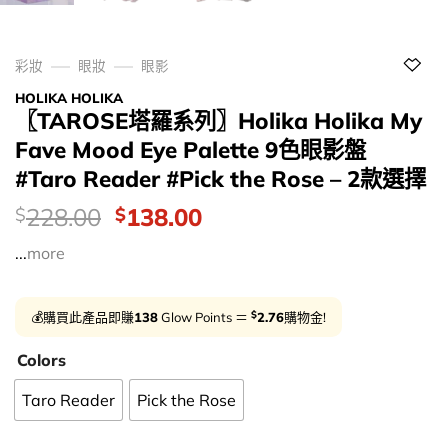
彩妝
眼妝
眼影
HOLIKA HOLIKA
〖TAROSE塔羅系列〗Holika Holika My
Fave Mood Eye Palette 9色眼影盤
#Taro Reader #Pick the Rose – 2款選擇
價
Original
Current
228.00
138.00
$
$
錢：
price
price
...
more
was:
is:
$228.00.
$138.00.
$
💰購買此產品即賺
138
Glow Points ＝
2.76
購物金!
Colors
Taro Reader
Pick the Rose