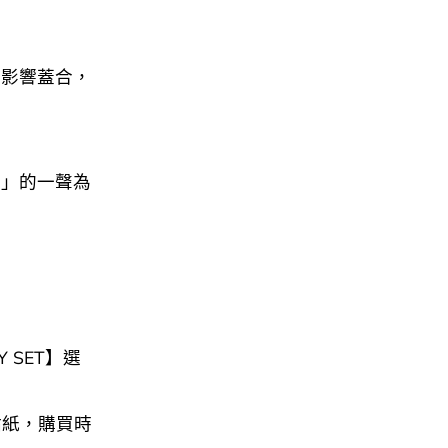
會影響蓋合，
卡」的一聲為
Y SET】選
 小貼紙，購買時