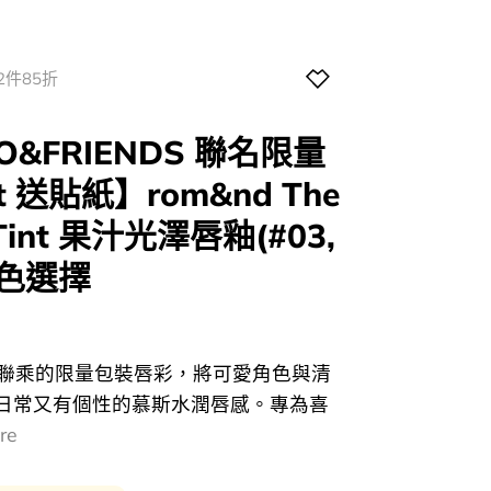
2件85折
ZO&FRIENDS 聯名限量
Set 送貼紙】rom&nd The
g Tint 果汁光澤唇釉(#03,
 5色選擇
urrent
rice
NDS 聯乘的限量包裝唇彩，將可愛角色與清
:
日常又有個性的慕斯水潤唇感。專為喜
69.00.
re