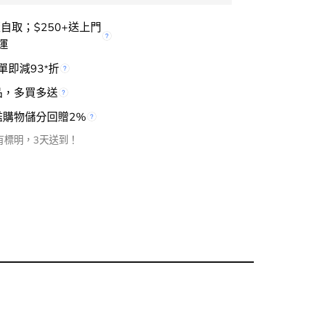
櫃自取；$250+送上門
運
單即減93
折
*
品，多買多送
檻購物儲分回贈2%
有標明，3天送到！