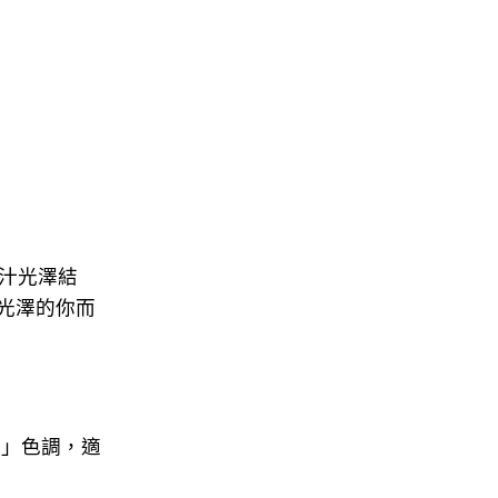
果汁光澤結
光澤的你而
汁」色調，適