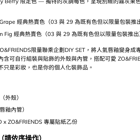
oudy Berry 限定色 — 獨特的灰調莓色，呈現別緻的霧灰果色
。
re Grape 經典熱賣色（03 與 29 為既有色但以限量包裝
seon Fig 經典熱賣色（03 與 29 為既有色但以限量包裝推
X ZO&FRIENDS限量聯乘企劃DIY SET，將人氣唇釉變身成
含可自行組裝與貼飾的外殼與內管，搭配可愛 ZO&FRIEN
不只是彩妝，也是你的個人化裝飾品。
（外殼）
唇釉內管）
D x ZO&FRIENDS 專屬貼紙乙份
（請依序操作）