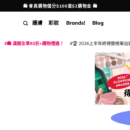
Skip
🛍️ 會員購物儲分$100當$2購物金 🛍️
配送港澳
to
content
護膚
彩妝
Brands!
Blog
🛍️ 滿額全單93折+購物禮遇！
🏆 2026上半年終得奬榜單出
|
|
|
|
|
|
|
|
|
|
|
|
|
|