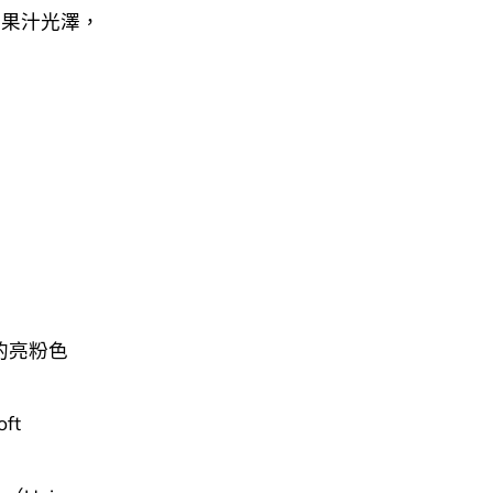
的果汁光澤，
柔的亮粉色
ft