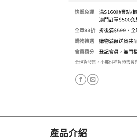
快遞免運
滿$160順豐站/
澳門訂單$500免
全單93折
折後滿$599，全
購物禮遇
購物滿額送貨裝
會員積分
登記會員，無門
全現貨發售，小部份補貨預售會
產品介紹