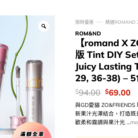
限時優惠
精選ROMAND 
ROM&ND
【romand X 
版 Tint DIY 
Juicy Lastin
29, 36-38) –
價
Original
C
94.00
69.00
$
$
錢：
price
p
與GD愛貓 ZO&FRIE
was:
is
新果汁光澤結合，打造既
$94.00.
$
歡柔和霧調與果汁光 ...
mo