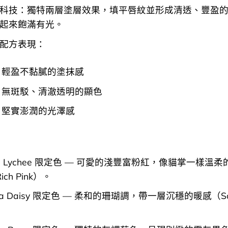
科技：獨特兩層塗層效果，填平唇紋並形成清透、豐盈
起來飽滿有光。
配方表現：
輕盈不黏膩的塗抹感
無斑駁、清澈透明的顯色
堅實澎潤的光澤感
tten Lychee 限定色 — 可愛的淺豐富粉紅，像貓掌一樣溫
Rich Pink）。
aya Daisy 限定色 — 柔和的珊瑚調，帶一層沉穩的暖感（So
。