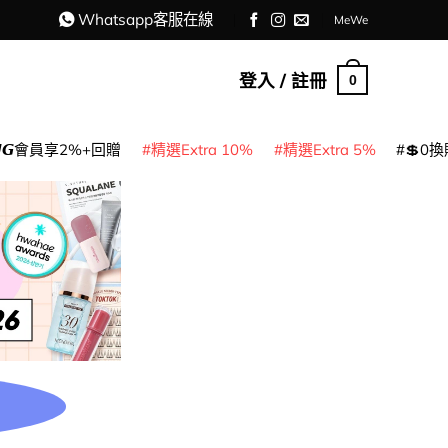
Whatsapp客服在線
MeWe
登入 / 註冊
0
𝙈𝙂會員享2%+回贈
精選Extra 10%
精選Extra 5%
💲0