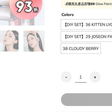
💰購買此產品即賺
69
Glow Poin
Colors
【DIY SET】36 KITTEN LY
【DIY SET】29 JOSEON FI
38 CLOUDY BERRY
【romand X ZO&FRIENDS 