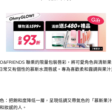
ZO&FRIENDS 聯乘的限量包裝唇彩，將可愛角色與清新
日常又有個性的慕斯水潤唇感。專為喜歡柔和霧調與果汁
色：把飽和度降低一層，呈現低調又帶氣色的「慕斯果
和妝感的人。