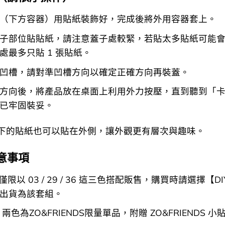
（下方容器）用貼紙裝飾好，完成後將外用容器套上。
子部位貼貼紙，請注意蓋子處較緊，若貼太多貼紙可能
處最多只貼 1 張貼紙。
凹槽，請對準凹槽方向以確定正確方向再裝蓋。
方向後，將產品放在桌面上利用外力按壓，直到聽到「
已牢固裝妥。
下的貼紙也可以貼在外側，讓外觀更有層次與趣味。
意事項
合僅限以 03 / 29 / 36 這三色搭配販售，購買時請選擇【DI
出貨為該套組。
38 兩色為ZO&FRIENDS限量單品，附贈 ZO&FRIENDS