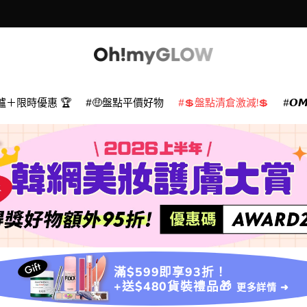
爐＋限時優惠 🏆
🤑盤點平價好物
💲盤點清倉激減!💲
𝙊
滿$599即享93折！
+送$480貨裝禮品🎁
更多詳情 ➜