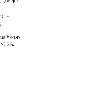
（Unique
推出）。
出）。
專屬你的DIY
DS 貼