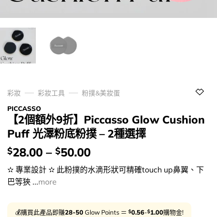
彩妝
彩妝工具
粉撲&美妝蛋
PICCASSO
【2個額外9折】Piccasso Glow Cushion
Puff 光澤粉底粉撲 – 2種選擇
價
28.00
–
50.00
$
$
錢：
✫ 專業設計 ✫ 此粉撲的水滴形狀可精確touch up鼻翼、下
巴等狹 ...
more
$
$
💰購買此產品即賺
28-50
Glow Points ＝
0.56
-
1.00
購物金!