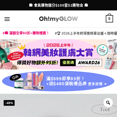
Skip
💳 支援消費券、FPS、八達通、PAYME、信用卡付款
🛍️ 會員購物儲分$100當$2購物金 🛍️
配送港澳
to
content
0
🛍️ 滿額全單93折+購物禮遇！
🏆 2026上半年終得奬榜單出爐＋限時優惠
|
|
|
|
|
|
|
|
|
|
|
|
|
|
滿$599即享93折！
+送$480貨裝禮品🎁
更多詳情 ➜
-48%