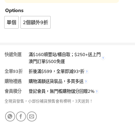
Options
單個
2個額外9折
快遞免運
滿$160順豐站/櫃自取；$250+送上門
澳門訂單$500免運
全單93折
折後滿$599，全單即減93
折
*
購物禮遇
購物滿額送貨裝品，多買多送
會員積分
登記會員，無門檻購物儲分回贈2%
全現貨發售，小部份補貨預售會有標明，3天送到！