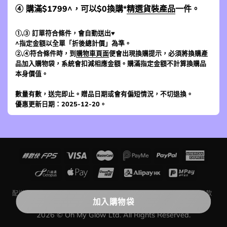
④ 購滿$1799^，可以$0換購*
精選貨裝產品
一件。
①,③ 訂單符合條件，會自動送出♥
^指定金額以全單「折後總計價」為準。
②,④符合條件時，到
購物車頁面
便會出現換購提示，必須將換購產
品加入購物袋，系統會扣減相應金額。購滿指定金額不計算換購品
本身價值。
數量有數，送完即止。贈品日期或會有偏短情況，不切退換。
優惠更新日期：2025-12-20。
配送及運費
退貨條款
網上購物入門
追蹤訂單狀況
評價留言條款
聯絡我們
關於我們
加入購物袋
2026 © Oh My Glow Ltd. All Rights Reserved.