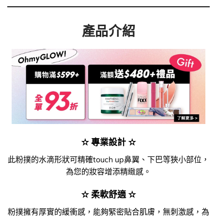
產品介紹
✫ 專業設計 ✫
此粉撲的水滴形狀可精確touch up鼻翼、下巴等狹小部位，
為您的妝容增添精緻感。
✫ 柔軟舒適 ✫
粉撲擁有厚實的緩衝感，能夠緊密貼合肌膚，無刺激感，為