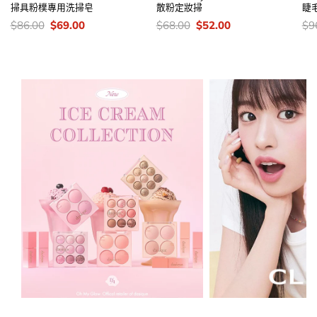
掃具粉樸專用洗掃皂
散粉定妝掃
睫
價
Original
Current
價
Original
Current
價
$
86.00
$
69.00
$
68.00
$
52.00
$
9
錢：
price
price
錢：
price
price
錢
was:
is:
was:
is:
$86.00.
$69.00.
$68.00.
$52.00.