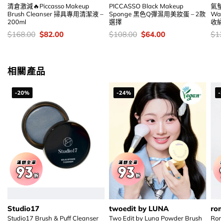
清倉激減🔥Piccasso Makeup
PICCASSO Black Makeup
氣墊
Brush Cleanser 掃具專用清潔液 –
Sponge 黑色Q彈濕用美妝蛋 – 2款
Wa
200ml
選擇
收
價
Original
Current
價
Original
Current
價
$
168.00
$
82.00
$
108.00
$
64.00
$
1
錢：
price
price
錢：
price
price
錢
was:
is:
was:
is:
$168.00.
$82.00.
$108.00.
$64.00.
相關產品
-20%
-24%
Studio17
twoedit by LUNA
ro
Studio17 Brush & Puff Cleanser
Two Edit by Luna Powder Brush
Rom