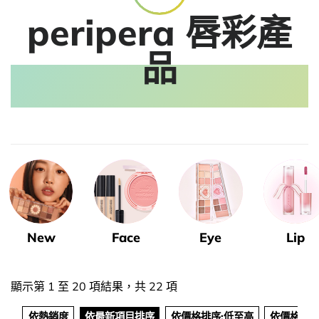
peripera 唇彩產
品
New
Face
Eye
Lip
顯示第 1 至 20 項結果，共 22 項
依熱銷度
依最新項目排序
依價格排序:低至高
依價格排序