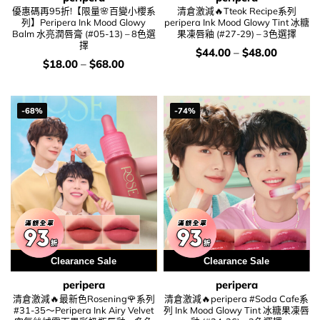
優惠碼再95折!【限量🌸百變小櫻系
清倉激減🔥Tteok Recipe系列
列】Peripera Ink Mood Glowy
peripera Ink Mood Glowy Tint 冰糖
Balm 水亮潤唇膏 (#05-13) – 8色選
果凍唇釉 (#27-29) – 3色選擇
擇
價
$
44.00
–
$
48.00
錢：
價
$
18.00
–
$
68.00
錢：
-68%
-74%
用優惠劵 再減5%
Clearance Sale
Clearance Sale
peripera
peripera
清倉激減🔥最新色Rosening🌹系列
清倉激減🔥peripera #Soda Cafe系
#31-35～Peripera Ink Airy Velvet
列 Ink Mood Glowy Tint 冰糖果凍唇