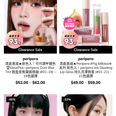
Clearance Sale
Clearance Sale
peripera
peripera
清倉激減🔥新色入！可可調🤎靚色
清倉激減🔥Peripera #Fig Milktea☕️
🏆GlowPick~peripera Over Blur
系列 新色入！peripera Ink Glasting
Tint 輕盈柔焦霧面唇釉 (#01-19) –
Lip Gloss 持久亮澤唇蜜 (#01-21) –
19色選擇
21色選擇
價
價
$
52.00
–
$
62.00
$
49.00
–
$
59.00
錢：
錢：
-45%
-32%