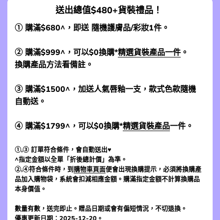
送出總值$480+貨裝禮品！
① 購滿$680^，即送 隨機護膚品/彩妝1件。
② 購滿$999^，可以$0換購*
精選貨裝產品一件
。
換購產品方法看備註。
③ 購滿$1500^，加送人氣唇釉一支，款式色款隨機
自動送。
④ 購滿$1799^，可以$0換購*
精選貨裝產品
一件。
①,③ 訂單符合條件，會自動送出♥
^指定金額以全單「折後總計價」為準。
②,④符合條件時，到
購物車頁面
便會出現換購提示，必須將換購產
品加入購物袋，系統會扣減相應金額。購滿指定金額不計算換購品
本身價值。
數量有數，送完即止。贈品日期或會有偏短情況，不切退換。
優惠更新日期：2025-12-20。