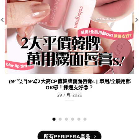
(☞ ͡° ͜ʖ ͡°)☞🍒​2大高CP值韓牌霧面唇膏s | 單用/全臉用都
OK😽​！揀邊支好😎​？
29 7 月, 2026
所有PERIPERA產品