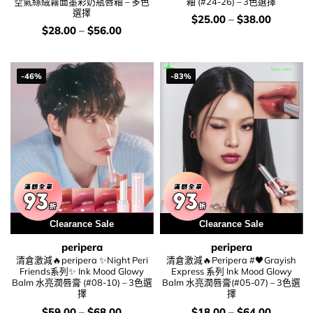
空氣絲絨霧面墨彩奶瓶唇釉 – 多色
釉 (#24-26) – 3色選擇
選擇
價
$
25.00
–
$
38.00
錢：
價
$
28.00
–
$
56.00
錢：
-46%
-83%
用優惠劵 再減10%
Clearance Sale
Clearance Sale
peripera
peripera
清倉激減🔥peripera ✨Night Peri
清倉激減🔥Peripera #🖤Grayish
Friends系列✨ Ink Mood Glowy
Express 系列 Ink Mood Glowy
Balm 水亮潤唇膏 (#08-10) – 3色選
Balm 水亮潤唇膏(#05-07) – 3色選
擇
擇
價
價
$
59.00
–
$
68.00
$
18.00
–
$
64.00