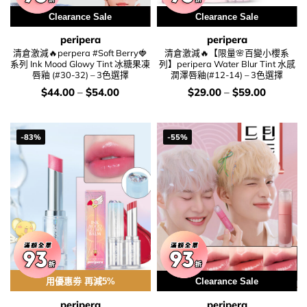
Clearance Sale
Clearance Sale
peripera
peripera
清倉激減🔥perpera #Soft Berry🍓
清倉激減🔥【限量🌸百變小櫻系
系列 Ink Mood Glowy Tint 冰糖果凍
列】peripera Water Blur Tint 水感
唇釉 (#30-32) – 3色選擇
潤澤唇釉(#12-14) – 3色選擇
價
價
$
44.00
–
$
54.00
$
29.00
–
$
59.00
錢：
錢：
-83%
-55%
用優惠劵 再減5%
Clearance Sale
peripera
peripera