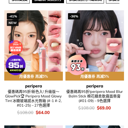
-41%
-36%
NEW
用優惠劵 再減5%
用優惠劵 再減5%
peripera
peripera
優惠碼再95折!新色入! 升級版～
優惠碼再95折!peripera Mood Blur
GlowPick🏆 Peripera Mood Glowy
Balm Stick 棉花糖柔軟霧面唇膏
Tint 冰糖玻璃感水光唇釉 (#-1 #-2,
(#01-09) – 9色選擇
#01-25) – 27色選擇
價
Original
Current
$
108.00
$
69.00
錢：
price
price
價
Original
Current
$
108.00
$
64.00
was:
is:
錢：
price
price
$108.00.
$69.00.
was:
is:
$108.00.
$64.00.