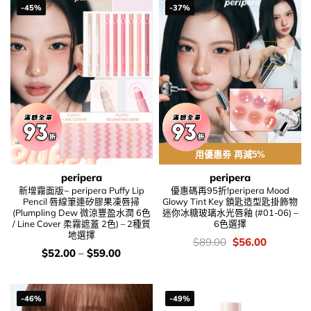
-45%
-37%
用優惠劵 再減5%
peripera
peripera
新增霧面版~ peripera Puffy Lip
優惠碼再95折!peripera Mood
Pencil 唇線筆連矽膠果凍唇掃
Glowy Tint Key 鎖匙造型匙掛飾物
(Plumpling Dew 微涼豐盈水潤 6色
迷你冰糖玻璃水光唇釉 (#01-06) –
/ Line Cover 柔霧遮蓋 2色) – 2種質
6色選擇
地選擇
價
Original
Current
$
89.00
$
56.00
錢：
price
price
價
$
52.00
–
$
59.00
was:
is:
錢：
$89.00.
$56.00.
-46%
-49%