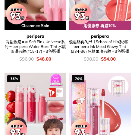
Clearance Sale
用優惠劵 再減10%
peripera
peripera
清倉激減🔥🎀Soft Pink Universe系
優惠碼再9折!【School of Hip系列】
列～peripera Water Bare Tint 水感
peripera Ink Mood Glowy Tint
潤澤唇釉(#15-17) – 3色選擇
(#34-36) 冰糖果凍唇釉 – 3色選擇
價
Original
Current
價
Original
Current
$
96.00
$
48.00
$
98.00
$
54.00
錢：
price
price
錢：
price
price
was:
is:
was:
is:
$96.00.
$48.00.
$98.00.
$54.00.
-55%
-70%