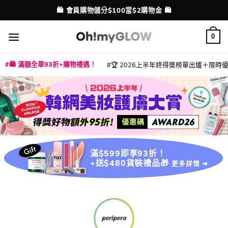
Skip
🛍️ 會員購物儲分$100當$2購物金 🛍️
配送港澳
to
content
0
🛍️ 滿額全單93折+購物禮遇！
🏆 2026上半年終得奬榜單出爐＋限時優惠
|
|
|
|
|
|
|
|
|
|
|
|
|
|
滿$599即享93折！
+送$480貨裝禮品🎁
更多詳情 ➜