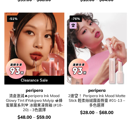
錢：
錢：
-51%
-76%
🏆
Clearance Sale
peripera
peripera
清倉激減🔥peripera Ink Mood
2連🏆！ Peripera Ink Mood Matte
Glowy Tint #Yakgwa Molyip 🍯蜂
Stick 輕柔絲絨霧面唇膏 #01-13 –
蜜藥菓系列🤎 冰糖果凍唇釉 (#18-
多色選擇
20) – 3色選擇
價
$
28.00
–
$
68.00
錢：
價
$
48.00
–
$
59.00
錢：