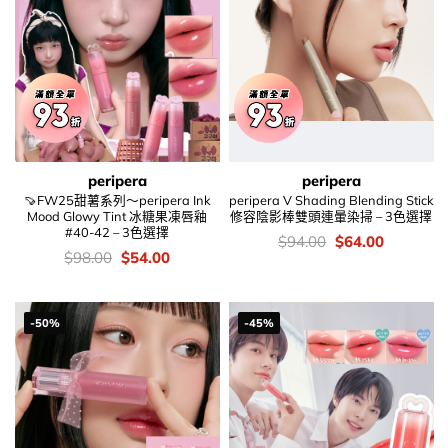
peripera
peripera
🍠FW25甜薯系列～peripera Ink
peripera V Shading Blending Stick
Mood Glowy Tint 冰糖果凍唇釉
修容陰影棒雙頭連暈染掃 – 3色選擇
#40-42 – 3色選擇
價
Original
Current
$
94.00
$
64.00
錢：
price
price
價
Original
Current
$
98.00
$
54.00
was:
is:
錢：
price
price
$94.00.
$64.00.
was:
is:
$98.00.
$54.00.
-50%
-45%