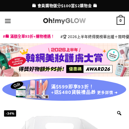
Skip
💳 支援消費券、FPS、八達通、PAYME、信用卡付款
配送港澳
to
content
0
🛍️ 滿額全單93折+購物禮遇！
🏆 2026上半年終得奬榜單出爐＋限時優惠
|
|
|
|
|
|
|
|
|
|
|
|
|
|
滿$599即享93折！
+送$480貨裝禮品🎁
更多詳情 ➜
-34%