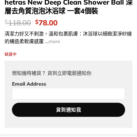
hetras New Deep Clean Shower Ball 深
層去角質泡泡沐浴球 一套4個裝
價
Original
Current
118.00
78.00
$
$
錢：
price
price
清潔力好又不刺激，溫和包裹肌膚：沐浴球以細緻潔淨紗線
was:
is:
的構造柔軟膚感覆 ...
more
$118.00.
$78.00.
缺貨中
想知幾時補貨？ 貨到立即電郵通知你
Email Address