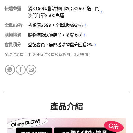
快遞免運
滿$160順豐站/櫃自取；$250+送上門
澳門訂單$500免運
全單93折
折後滿$599，全單即減93
折
*
購物禮遇
購物滿額送貨裝品，多買多送
會員積分
登記會員，無門檻購物儲分回贈2%
全現貨發售，小部份補貨預售會有標明，3天送到！
產品介紹