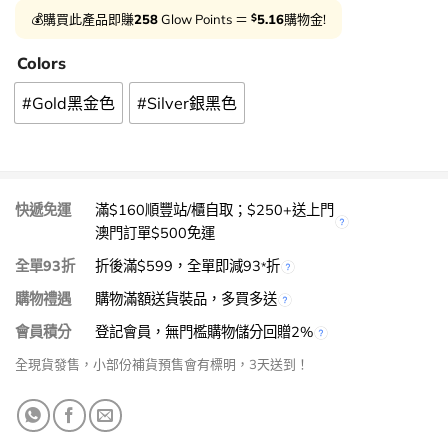
$
💰購買此產品即賺
258
Glow Points ＝
5.16
購物金!
Colors
#Gold黑金色
#Silver銀黑色
快遞免運
滿$160順豐站/櫃自取；$250+送上門
澳門訂單$500免運
全單93折
折後滿$599，全單即減93
折
*
購物禮遇
購物滿額送貨裝品，多買多送
會員積分
登記會員，無門檻購物儲分回贈2%
全現貨發售，小部份補貨預售會有標明，3天送到！