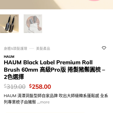
身體&頭髮護理
美髮產品
HAUM
HAUM Black Label Premium Roll
Brush 60mm 高級Pro版 捲髮豬鬃圓梳 –
2色選擇
價
Original
Current
319.00
258.00
$
$
錢：
price
price
HAUM 清潭洞髮型師自家品牌 吹出大師級韓系蓬鬆感 全系
was:
is:
列專業梳子由豬鬃 ...
more
$319.00.
$258.00.