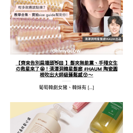
【 齊來告別扁塌頭👋🏻 】髮夾無能黨、手殘女生
の救星來了 🤩！清潭洞韓星髮廊 #HAUM 陶瓷圓
梳吹出大師級蓬鬆感 😚 ～
葡萄韓劇女豬、韓妹有 [...]