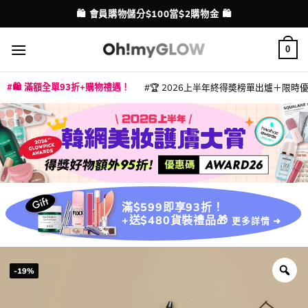
Skip
💳 支援消費券、FPS、八達通、PAYME、信用卡付款
配送港澳
to
content
0
🛍️ 滿額全單93折+購物禮遇！
🏆 2026上半年終得奬榜單出爐＋限時優惠
|
|
|
|
|
|
|
|
|
|
|
|
|
|
滿$599即享93折！
+送$480貨裝禮品🎁
更多詳情 ➜
-19%