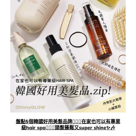
盤點5個韓國好用美髮品牌💁🏻‍♀️在家也可以有專業
級hair spa🧖🏻‍♀️頭髮蓬鬆又super shine✨🎶