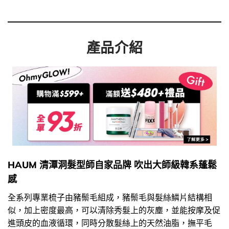
產品介紹
HAUM 清潭洞髮型師自家品牌 吹出大師級韓系蓬鬆
感
全系列專業梳子由豬鬃毛組成，豬鬃毛與髮絲鱗片結構相
似，加上密度最高，可以清除秀髮上的灰塵，並能按摩及促
進頭皮的血液循環，同時分散髮絲上的天然油脂，撫平毛