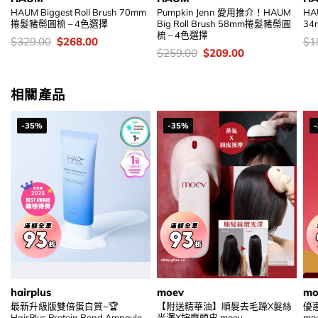
HAUM Biggest Roll Brush 70mm
Pumpkin Jenn 愛用推介！HAUM
HAU
捲髮豬鬃圓梳 – 4色選擇
Big Roll Brush 58mm捲髮豬鬃圓
34
梳 – 4色選擇
價
Original
Current
價
$
329.00
$
268.00
$
1
錢：
price
price
錢
價
Original
Current
$
259.00
$
209.00
was:
is:
錢：
price
price
$329.00.
$268.00.
was:
is:
$259.00.
$209.00.
相關產品
-35%
-35%
hairplus
moev
mo
最新升級版雙倍蛋白質~🏆
【附送精華油】順髮去毛躁X髮絲
優
HairPlus Protein Bond Ampoule
光澤X按摩頭皮 moev
moe