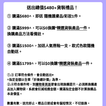
送出總值$480+貨裝禮品！
① 購滿$680^，即送 隨機護膚品/彩妝1件。
② 購滿$999^，可以$0換購*
精選貨裝產品一件
。
換購產品方法看備註。
③ 購滿$1500^，加送人氣唇釉一支，款式色款隨機
自動送。
④ 購滿$1799^，可以$0換購*
精選貨裝產品
一件。
①,③ 訂單符合條件，會自動送出♥
^指定金額以全單「折後總計價」為準。
②,④符合條件時，到
購物車頁面
便會出現換購提示，必須將換購產
品加入購物袋，系統會扣減相應金額。購滿指定金額不計算換購品
本身價值。
數量有數，送完即止。贈品日期或會有偏短情況，不切退換。