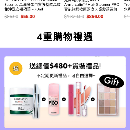
Essense 高濃度蛋白質胺基酸高效
Annurcatin™ Hair Steamer PRO
Tr
免沖洗安瓶精華 – 70ml
智能無線按摩頭皮 X 護髮蒸氣梳
水療
價
Original
Current
價
Original
Current
價
$
86.00
$
56.00
$
1,320.00
$
856.00
$
1
錢：
price
price
錢：
price
price
錢
was:
is:
was:
is:
$86.00.
$56.00.
$1,320.00.
$856.00.
4重購物禮遇