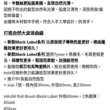
燥，
令髮絲更貼服柔順，呈現自然光澤
。
因梳子吹出的髮型自然有光澤、弧度又漂亮，深受用家/髮
型師喜愛！
由優質木材製作手柄，符合人手工學設計，防滑手。
打造自然大波浪曲線
⭐
新款Black Label系列 比原版梳子導熱性能更好，捲曲蓬
鬆效果更好更持久！
⭐
新款Black Label系列
選用Tynex＋黑豬毛，毛質更粗更
長，
保暖性更多，堅固而柔韌，加強耐用性
⭐ 髮捲梳
梳芯包有陶瓷熱片
，配合風筒使用，輕輕吹吹，
hold住幾秒熱力能讓造型效果更好更持久！
⭐ 推介中/長髮自然造型
⭐ size 7號，梳內徑30mm, 外徑60mm, 長230mm
HAUM Roll Brush Black Label 外徑60mm，2色選擇：
#Gold
#Silver