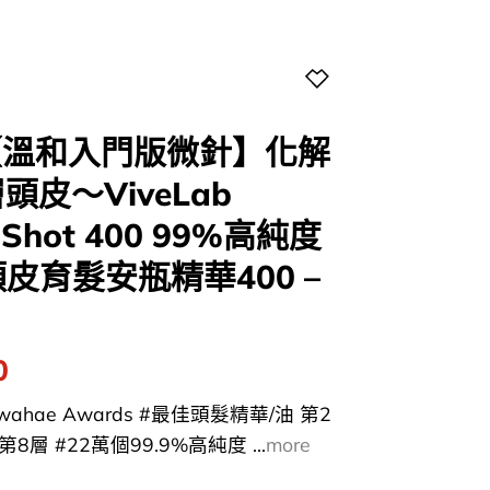
【溫和入門版微針】化解
頭皮～ViveLab
ct Shot 400 99%高純度
皮育髮安瓶精華400 –
l
Current
0
price
wahae Awards #最佳頭髮精華/油 第2
is:
8層 #22萬個99.9%高純度 ...
more
0.
$149.00.