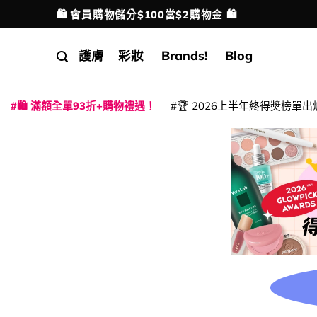
Skip
🛍️ 會員購物儲分$100當$2購物金 🛍️
配送港澳
to
content
護膚
彩妝
Brands!
Blog
🛍️ 滿額全單93折+購物禮遇！
🏆 2026上半年終得奬榜單出
|
|
|
|
|
|
|
|
|
|
|
|
|
|