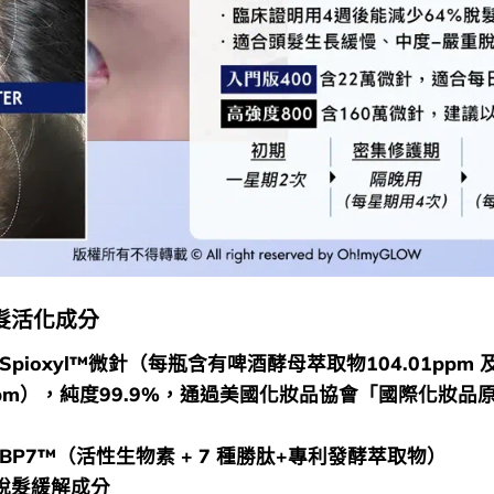
育髮活化成分
分Spioxyl™微針（每瓶含有啤酒酵母萃取物104.01ppm
99ppm），純度99.9%，通過美國化妝品協會「國際化妝品
分BP7™（活性生物素 + 7 種勝肽+專利發酵萃取物）
利脫髮緩解成分