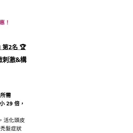
優惠！
 第2名 🏆
微刺激&構
養所需
 29 倍，
，活化頭皮
解禿髮症狀