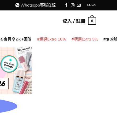
Whatsapp客服在線
MeWe
登入 / 註冊
0
𝙈𝙂會員享2%+回贈
精選Extra 10%
精選Extra 5%
💲0