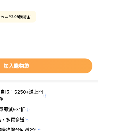
$
nts ＝
2.98
購物金!
減10%
用優
解🏆 極速滲透8層頭皮～ViveLab Spioxyl React Sh
加入購物袋
櫃自取；$250+送上門
運
單即減93
折
*
品，多買多送
檻購物儲分回贈2%