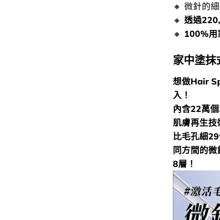
🔸 微針的
🔸
透過220
🔸
100%
家中塗抹
想做Hair
入！
內含22萬
肌膚再生技
比毛孔細2
同方間的微
8層！