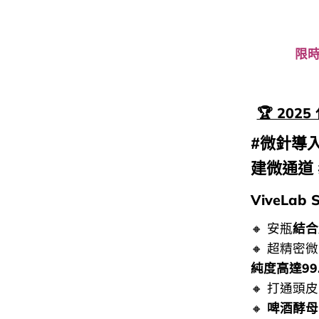
限時
🏆 202
#微針導入
建微通道
ViveLa
🔸 安瓶
結合
🔸 超精密微
純度高達99
🔸 打通頭
🔸
啤酒酵母