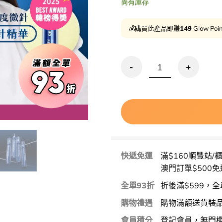
尚有庫存
💰購買此產品即賺
149
Glow Poi
用優惠劵 再
優惠碼再9折!【溫和入門版微針】化
快遞免運
滿$160順豐站/
澳門訂單$500免
全單93折
折後滿$599，全
購物禮遇
購物滿額送貨裝
會員積分
登記會員，無門