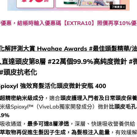
優惠，結帳時輸入優惠碼【EXTRA10】照價再享10%
5 化解評測大賞 Hwahae Awards #最佳頭髮精華/油
直達頭皮第8層 #22萬個99.9%高純度微針 #
 #頭皮抗老化
b Spioxyl 強效育髮活化頭皮微針安瓶 400
超精密納米級成分
，適合
頭皮護理入門者及日常頭皮保
米級Spioxyl™（ViveLab獨家開發成分）微針
比頭皮毛孔小
.9%
皮吸收通道，
最多可達8層滲透
，深層、快速吸收營養供給
萃取物再促進生髮因子生成，為髮根注入能量
，有效緩