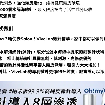
細微刺激，
強化頭皮活化
，維持健康頭皮環境
,000個水解海綿針
，最大限度提高了活性成分吸收
用家滿意度
式微針
 Spa？唔使去Salon！ViveLab微針精華，家中都可以做
個水解海綿針(藻針)，成分從淡水海綿中提取的細微針狀
術，相比傳統微針具備無創、低刺激、高修復優勢。
9倍的微針將活性精華帶入頭皮深層，吸引力大大增加！
針比，ViveLab的專利微針更係99%純度，經實證可以