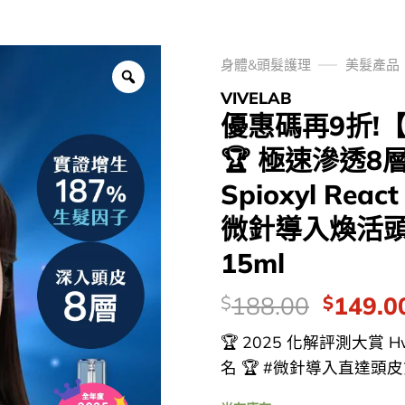
身體&頭髮護理
美髮產品
VIVELAB
優惠碼再9折!
🏆 極速滲透8層
Spioxyl Rea
微針導入煥活頭
15ml
價
Origina
188.00
149.0
$
$
錢：
price
🏆 2025 化解評測大賞 H
was:
名 🏆 #微針導入直達頭皮第
$188.0