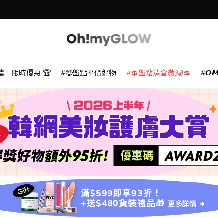
爐＋限時優惠 🏆
🤑盤點平價好物
💲盤點清倉激減!💲
𝙊
滿$599即享93折！
+送$480貨裝禮品🎁
更多詳情 ➜