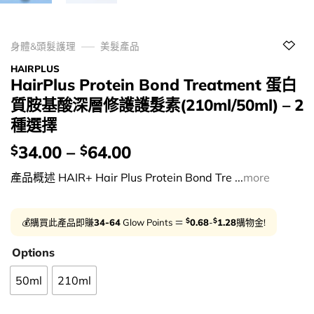
身體&頭髮護理
美髮產品
HAIRPLUS
HairPlus Protein Bond Treatment 蛋白
質胺基酸深層修護護髮素(210ml/50ml) – 2
種選擇
價
34.00
–
64.00
$
$
錢：
產品概述 HAIR+ Hair Plus Protein Bond Tre ...
more
$
$
💰購買此產品即賺
34-64
Glow Points ＝
0.68
-
1.28
購物金!
Options
50ml
210ml