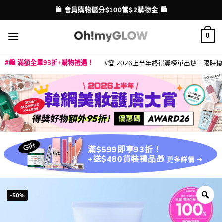
Skip
💳 支援消費券、FPS、八達通、PAYME、信用卡付款
配送港澳
to
content
0
🛍️ 滿額全單93折+購物禮遇！
🏆 2026上半年終得奬榜單出爐＋限時優惠
|
|
|
|
|
|
|
|
|
|
|
|
|
|
滿$599即享93折！
+送$480貨裝禮品🎁
更多詳情 ➜
-50%