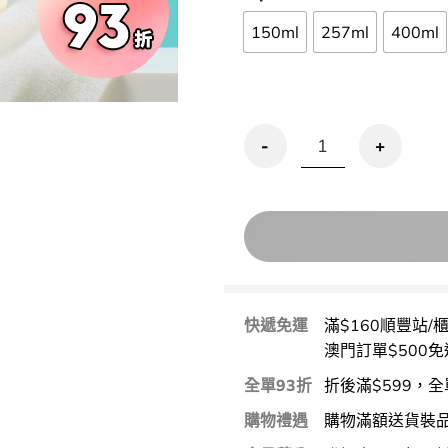
150ml
257ml
400ml
Derma:B Daily Moist
快遞免運
滿$160順豐站/
澳門訂單$500免
全單93折
折後滿$599，全
購物禮遇
購物滿額送貨裝