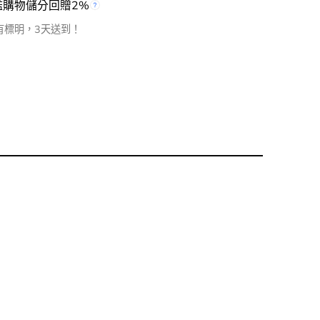
檻購物儲分回贈2%
有標明，3天送到！