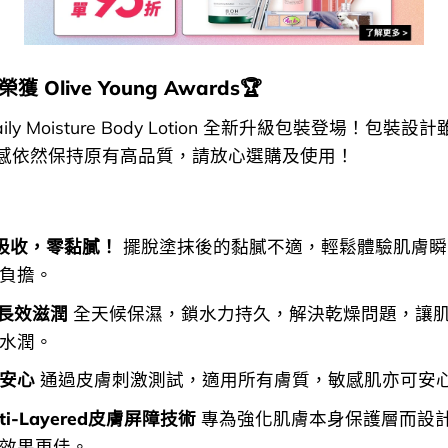
獲 Olive Young Awards🏆
Daily Moisture Body Lotion 全新升級包裝登場！包裝
感依然保持原有高品質，請放心選購及使用！
吸收，零黏膩！
擺脫塗抹後的黏膩不適，輕鬆體驗肌膚瞬
負擔。
時長效滋潤
全天候保濕，鎖水力持久，解決乾燥問題，讓
水潤。
安心
通過皮膚刺激測試，適用所有膚質，敏感肌亦可安
lti-Layered皮膚屏障技術
專為強化肌膚本身保護層而設
效果更佳。