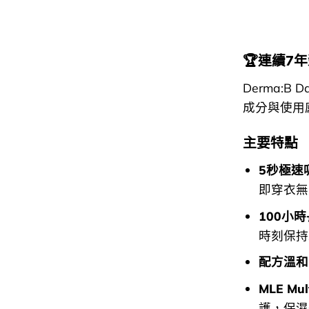
🏆連續7年榮
Derma:B 
成分與使用
主要特點
5秒極速
即穿衣無
100小
時刻保持
配方溫和
MLE Mu
護，保濕