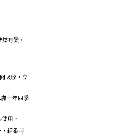
設計雖然有變，
間吸收，立
肌膚一年四季
心使用。
計，輕柔呵