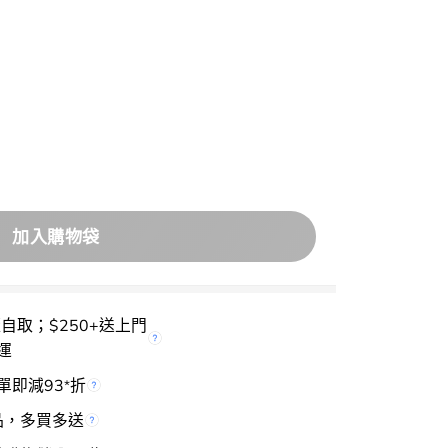
ure Body Lotion 日常溫和保濕身體乳液 – 多種選擇 數量
加入購物袋
櫃自取；$250+送上門
運
單即減93
折
*
品，多買多送