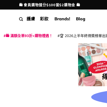
Skip
🛍️ 會員購物儲分$100當$2購物金 🛍️
配送港澳
to
content
護膚
彩妝
Brands!
Blog
🛍️ 滿額全單93折+購物禮遇！
🏆 2026上半年終得奬榜單出
|
|
|
|
|
|
|
|
|
|
|
|
|
|