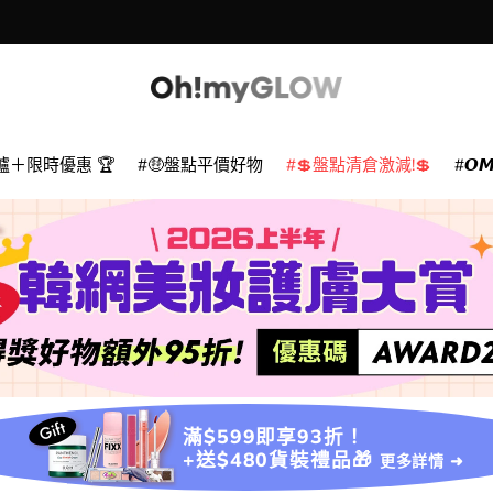
爐＋限時優惠 🏆
🤑盤點平價好物
💲盤點清倉激減!💲
𝙊
滿$599即享93折！
+送$480貨裝禮品🎁
更多詳情 ➜