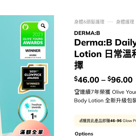
身體&頭髮護理
身體護理
DERMA:B
Derma:B Daily
Lotion 日常
擇
價
46.00
–
96.00
$
$
錢：
🏆連續7年榮獲 Olive Young
Body Lotion 全新升級包
💰購買此產品即賺
46-96
Glow P
Options