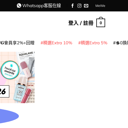
Whatsapp客服在線
MeWe
登入 / 註冊
0
𝙈𝙂會員享2%+回贈
精選Extra 10%
精選Extra 5%
💲0