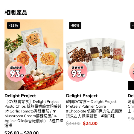
was:
is:
$26.00.
$19.00.
相關產品
-28%
-50%
Delight Project
Delight Project
Del
〖OY熱賣零食〗Delight Project
韓國OY零食～Delight Project
清倉激
Pasta Chips 低熱量香脆意粉薯片
Pretzel / Palmier Carre
Ch
(🍅Garlic Tomato香蒜番茄 / 🍄
#Chocolate 低糖巧克力法式層酥
士 
Mushroom Cream蘑菇忌廉/ 🧄
與朱古力蝴蝶餅乾 – 4種口味
價
$
3
Aglio e Olio蒜香橄欖油 ) – 3種口味
錢
價
Original
Current
$
48.00
$
24.00
選擇
錢：
price
price
was:
is:
價
$
26.00
–
$
28.00