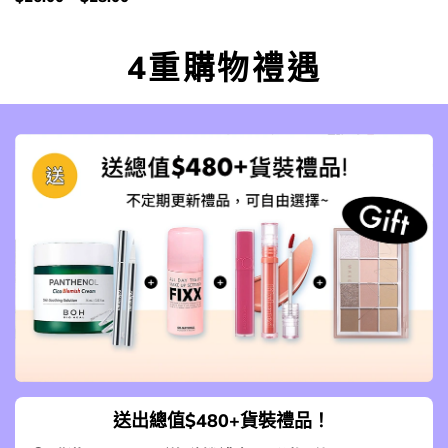
$48.00.
$24.00.
錢：
4重購物禮遇
送出總值$480+貨裝禮品！