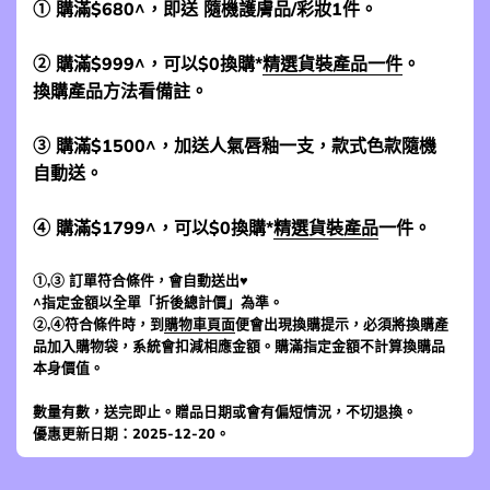
① 購滿$680^，即送 隨機護膚品/彩妝1件。
② 購滿$999^，可以$0換購*
精選貨裝產品一件
。
換購產品方法看備註。
③ 購滿$1500^，加送人氣唇釉一支，款式色款隨機
自動送。
④ 購滿$1799^，可以$0換購*
精選貨裝產品
一件。
①,③ 訂單符合條件，會自動送出♥
^指定金額以全單「折後總計價」為準。
②,④符合條件時，到
購物車頁面
便會出現換購提示，必須將換購產
品加入購物袋，系統會扣減相應金額。購滿指定金額不計算換購品
本身價值。
數量有數，送完即止。贈品日期或會有偏短情況，不切退換。
優惠更新日期：2025-12-20。