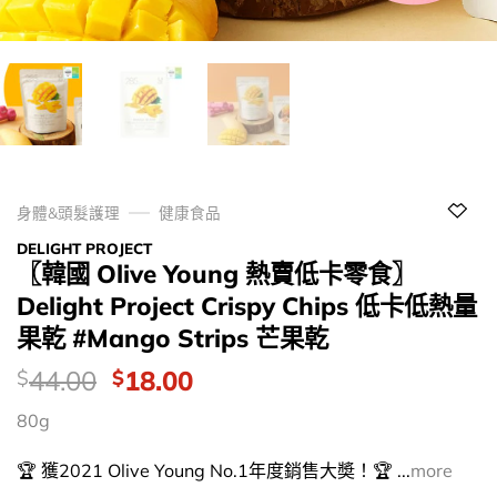
身體&頭髮護理
健康食品
DELIGHT PROJECT
〖韓國 Olive Young 熱賣低卡零食〗
Delight Project Crispy Chips 低卡低熱量
果乾 #Mango Strips 芒果乾
價
Original
Current
44.00
18.00
$
$
錢：
price
price
80g
was:
is:
$44.00.
$18.00.
🏆 獲2021 Olive Young No.1年度銷售大奬！🏆 ...
more