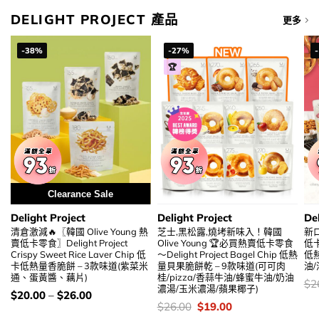
DELIGHT PROJECT 產品
更多
-38%
-27%
🏆
Clearance Sale
Delight Project
Delight Project
Del
清倉激減🔥〖韓國 Olive Young 熱
芝士,黑松露,燒㘼新味入！韓國
新口
賣低卡零食〗Delight Project
Olive Young 🏆必買熱賣低卡零食
低卡零
Crispy Sweet Rice Laver Chip 低
～Delight Project Bagel Chip 低熱
低
卡低熱量香脆餅 – 3款味道(紫菜米
量貝果脆餅乾 – 9款味道(可可肉
油/
通、蛋黃醬、藕片)
桂/pizza/香蒜牛油/蜂蜜牛油/奶油
價
$
2
濃湯/玉米濃湯/蘋果椰子)
錢
價
$
20.00
–
$
26.00
錢：
價
Original
Current
$
26.00
$
19.00
錢：
price
price