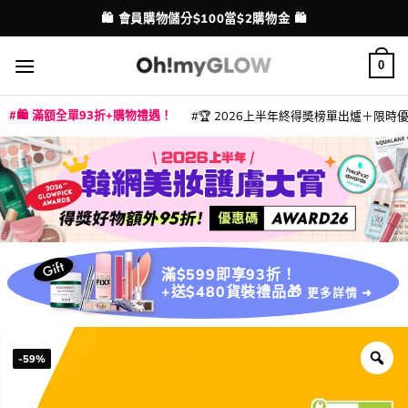
Skip
💳 支援消費券、FPS、八達通、PAYME、信用卡付款
配送港澳
to
content
0
🛍️ 滿額全單93折+購物禮遇！
🏆 2026上半年終得奬榜單出爐＋限時優惠
|
|
|
|
|
|
|
|
|
|
|
|
|
|
滿$599即享93折！
+送$480貨裝禮品🎁
更多詳情 ➜
-59%