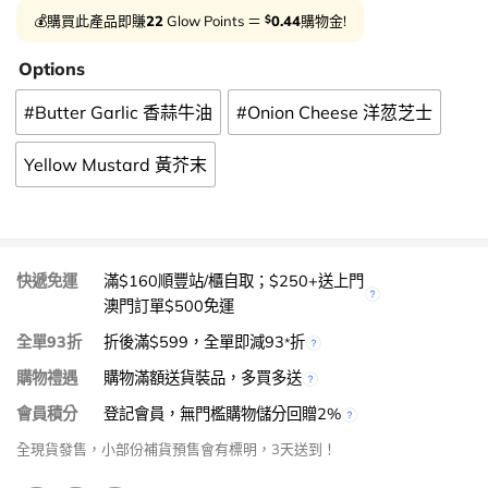
$
💰購買此產品即賺
22
Glow Points ＝
0.44
購物金!
Options
#Butter Garlic 香蒜牛油
#Onion Cheese 洋䓤芝士
Yellow Mustard 黃芥末
快遞免運
滿$160順豐站/櫃自取；$250+送上門
澳門訂單$500免運
全單93折
折後滿$599，全單即減93
折
*
購物禮遇
購物滿額送貨裝品，多買多送
會員積分
登記會員，無門檻購物儲分回贈2%
全現貨發售，小部份補貨預售會有標明，3天送到！