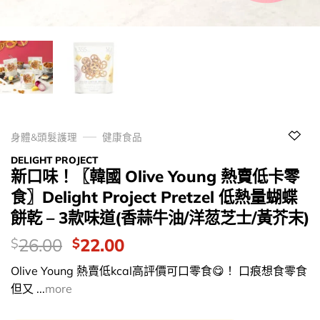
身體&頭髮護理
健康食品
DELIGHT PROJECT
新口味！〖韓國 Olive Young 熱賣低卡零
食〗Delight Project Pretzel 低熱量蝴蝶
餅乾 – 3款味道(香蒜牛油/洋䓤芝士/黃芥末)
價
Original
Current
26.00
22.00
$
$
錢：
price
price
Olive Young 熱賣低kcal高評價可口零食😋！ 口痕想食零食
was:
is:
但又 ...
more
$26.00.
$22.00.