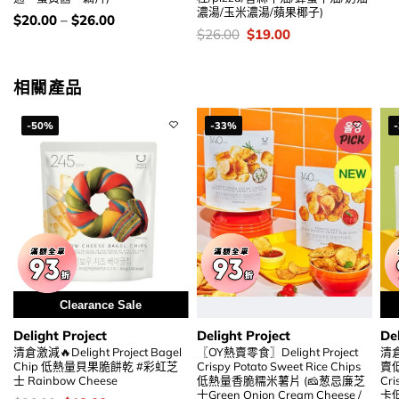
錢
濃湯/玉米濃湯/蘋果椰子)
價
$
20.00
–
$
26.00
錢：
價
Original
Current
$
26.00
$
19.00
錢：
price
price
was:
is:
$26.00.
$19.00.
相關產品
-50%
-33%
Clearance Sale
Delight Project
Delight Project
Del
清倉激減🔥Delight Project Bagel
〖OY熱賣零食〗Delight Project
清倉
Chip 低熱量貝果脆餅乾 #彩虹芝
Crispy Potato Sweet Rice Chips
賣低
士 Rainbow Cheese
低熱量香脆糯米薯片 (🧀葱忌廉芝
Cri
士Green Onion Cream Cheese /
卡