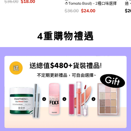
價
Original
Current
$
36.00
$
18.00
🍅Tomato Basil) – 2種口味選擇
通
錢：
price
price
was:
is:
價
Original
Current
價
$
36.00
$
24.00
$
2
$36.00.
$18.00.
錢：
price
price
錢
was:
is:
$36.00.
$24.00.
4重購物禮遇