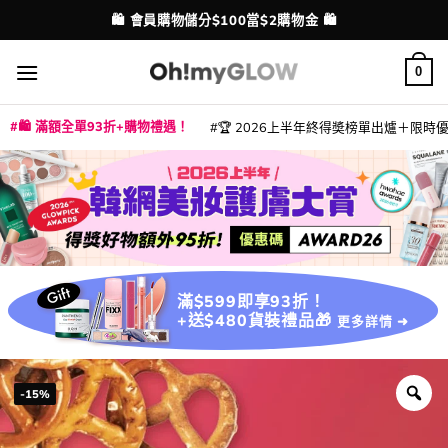
Skip
💳 支援消費券、FPS、八達通、PAYME、信用卡付款
🛍️ 會員購物儲分$100當$2購物金 🛍️
配送港澳
to
content
0
🛍️ 滿額全單93折+購物禮遇！
🏆 2026上半年終得奬榜單出爐＋限時優惠
|
|
|
|
|
|
|
|
|
|
|
|
|
|
滿$599即享93折！
+送$480貨裝禮品🎁
更多詳情 ➜
-15%