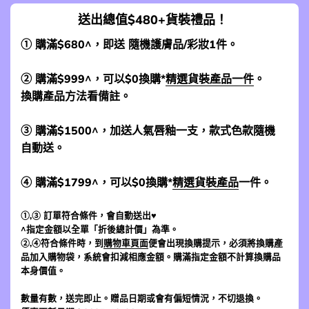
送出總值$480+貨裝禮品！
① 購滿$680^，即送 隨機護膚品/彩妝1件。
② 購滿$999^，可以$0換購*
精選貨裝產品一件
。
換購產品方法看備註。
③ 購滿$1500^，加送人氣唇釉一支，款式色款隨機
自動送。
④ 購滿$1799^，可以$0換購*
精選貨裝產品
一件。
①,③ 訂單符合條件，會自動送出♥
^指定金額以全單「折後總計價」為準。
②,④符合條件時，到
購物車頁面
便會出現換購提示，必須將換購產
品加入購物袋，系統會扣減相應金額。購滿指定金額不計算換購品
本身價值。
數量有數，送完即止。贈品日期或會有偏短情況，不切退換。