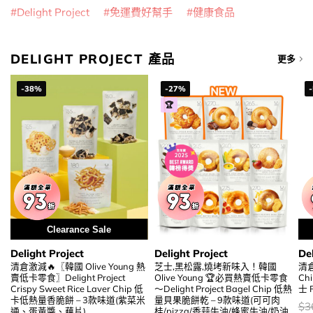
Delight Project
免運費好幫手
健康食品
DELIGHT PROJECT 產品
更多
-38%
-27%
🏆
Clearance Sale
Delight Project
Delight Project
Del
清倉激減🔥〖韓國 Olive Young 熱
芝士,黑松露,燒㘼新味入！韓國
清倉激
賣低卡零食〗Delight Project
Olive Young 🏆必買熱賣低卡零食
Ch
Crispy Sweet Rice Laver Chip 低
～Delight Project Bagel Chip 低熱
士 
卡低熱量香脆餅 – 3款味道(紫菜米
量貝果脆餅乾 – 9款味道(可可肉
價
$
3
通、蛋黃醬、藕片)
桂/pizza/香蒜牛油/蜂蜜牛油/奶油