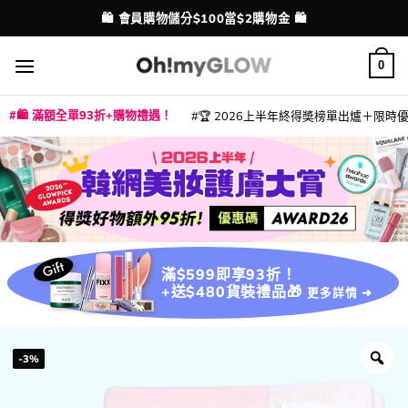
Skip
🛍️ 會員購物儲分$100當$2購物金 🛍️
配送港澳
to
content
0
🛍️ 滿額全單93折+購物禮遇！
🏆 2026上半年終得奬榜單出爐＋限時優惠
|
|
|
|
|
|
|
|
|
|
|
|
|
|
滿$599即享93折！
+送$480貨裝禮品🎁
更多詳情 ➜
-3%