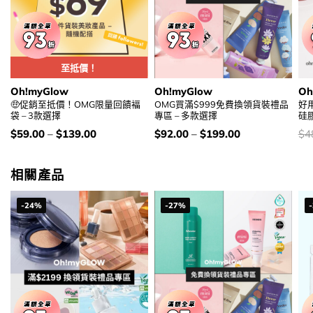
至抵價！
Oh!myGlow
Oh!myGlow
Oh
🤑促銷至抵價！OMG限量回饋褔
OMG買滿$999免費換領貨裝禮品
好用
袋 – 3款選擇
專區 – 多款選擇
硅
價
價
價
$
59.00
–
$
139.00
$
92.00
–
$
199.00
$
4
錢：
錢：
錢
相關產品
-24%
-27%