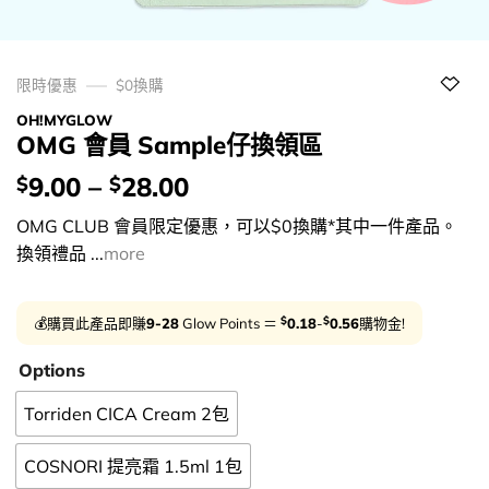
限時優惠
$0換購
OH!MYGLOW
OMG 會員 Sample仔換領區
價
9.00
–
28.00
$
$
錢：
OMG CLUB 會員限定優惠，可以$0換購*其中一件產品。
換領禮品 ...
more
$
$
💰購買此產品即賺
9-28
Glow Points ＝
0.18
-
0.56
購物金!
Options
Torriden CICA Cream 2包
COSNORI 提亮霜 1.5ml 1包