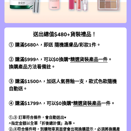
送出總值$480+貨裝禮品！
① 購滿$680^，即送 隨機護膚品/彩妝1件。
② 購滿$999^，可以$0換購*
精選貨裝產品一件
。
換購產品方法看備註。
③ 購滿$1500^，加送人氣唇釉一支，款式色款隨機
自動送。
④ 購滿$1799^，可以$0換購*
精選貨裝產品
一件。
①,③ 訂單符合條件，會自動送出♥
^指定金額以全單「折後總計價」為準。
②,④符合條件時，到
購物車頁面
便會出現換購提示，必須將換購產