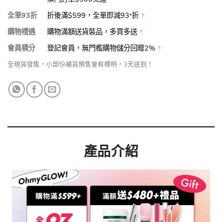
全單93折
折後滿$599，全單即減93
折
*
購物禮遇
購物滿額送貨裝品，多買多送
會員積分
登記會員，無門檻購物儲分回贈2%
全現貨發售，小部份補貨預售會有標明，3天送到！
產品介紹