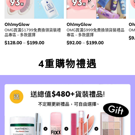
Oh!myGlow
Oh!myGlow
Oh
OMG買滿$1799免費換領貨裝禮
OMG買滿$999免費換領貨裝禮品
OM
品專區 – 多款選擇
專區 – 多款選擇
價
$
9
錢
價
價
$
128.00
–
$
199.00
$
92.00
–
$
199.00
錢：
錢：
4重購物禮遇