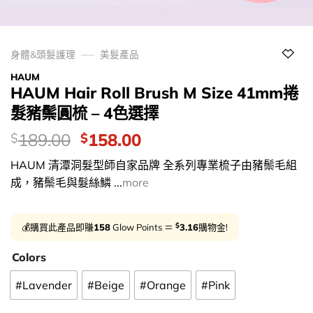
身體&頭髮護理
美髮產品
HAUM
HAUM Hair Roll Brush M Size 41mm捲
髮豬鬃圓梳 – 4色選擇
價
Original
Current
189.00
158.00
$
$
錢：
price
price
HAUM 清潭洞髮型師自家品牌 全系列專業梳子由豬鬃毛組
was:
is:
成，豬鬃毛與髮絲鱗 ...
more
$189.00.
$158.00.
$
💰購買此產品即賺
158
Glow Points ＝
3.16
購物金!
Colors
#Lavender
#Beige
#Orange
#Pink