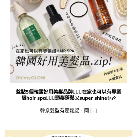
盤點5個韓國好用美髮品牌💁🏻‍♀️在家也可以有專業
級hair spa🧖🏻‍♀️頭髮蓬鬆又super shine✨🎶
韓系髮型有蓬鬆感，同 [...]