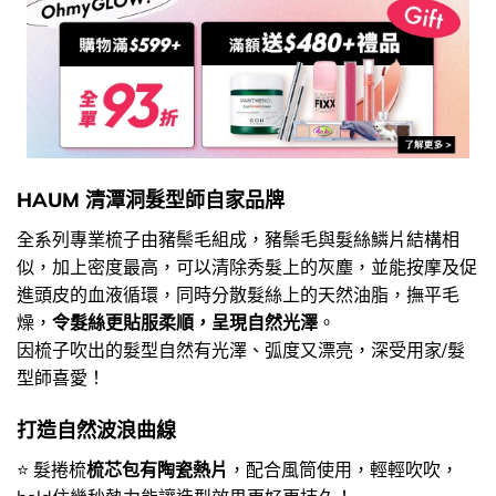
HAUM 清潭洞髮型師自家品牌
全系列專業梳子由豬鬃毛組成，豬鬃毛與髮絲鱗片結構相
似，加上密度最高，可以清除秀髮上的灰塵，並能按摩及促
進頭皮的血液循環，同時分散髮絲上的天然油脂，撫平毛
燥，
令髮絲更貼服柔順，呈現自然光澤
。
因梳子吹出的髮型自然有光澤、弧度又漂亮，深受用家/髮
型師喜愛！
打造自然波浪曲線
⭐ 髮捲梳
梳芯包有陶瓷熱片
，配合風筒使用，輕輕吹吹，