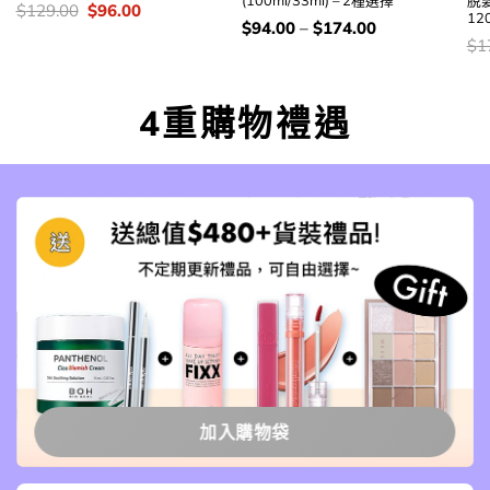
價
Original
Current
$
129.00
$
96.00
12
錢：
price
price
價
$
94.00
–
$
174.00
was:
is:
錢：
價
$
1
$129.00.
$96.00.
錢
4重購物禮遇
加入購物袋