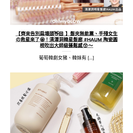
【 齊來告別扁塌頭👋🏻 】髮夾無能黨、手殘女生
の救星來了 🤩！清潭洞韓星髮廊 #HAUM 陶瓷圓
梳吹出大師級蓬鬆感 😚 ～
葡萄韓劇女豬、韓妹有 [...]