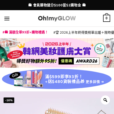
Skip
💳 支援消費券、FPS、八達通、PAYME、信用卡付款
配送港澳
to
content
0
🛍️ 滿額全單93折+購物禮遇！
🏆 2026上半年終得奬榜單出爐＋限時優惠
|
|
|
|
|
|
|
|
|
|
|
|
|
|
滿$599即享93折！
+送$480貨裝禮品🎁
更多詳情 ➜
-16%