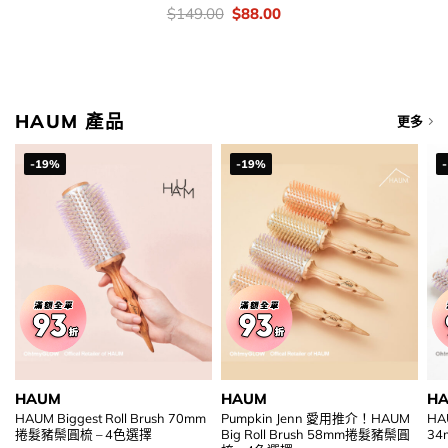
價
Original
Current
$
149.00
$
88.00
錢：
price
price
was:
is:
$149.00.
$88.00.
HAUM 產品
更多
-19%
-19%
HAUM
HAUM
H
HAUM Biggest Roll Brush 70mm
Pumpkin Jenn 愛用推介！HAUM
HAU
捲髮豬鬃圓梳 – 4色選擇
Big Roll Brush 58mm捲髮豬鬃圓
34