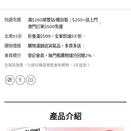
快遞免運
滿$160順豐站/櫃自取；$250+送上門
澳門訂單$500免運
全單93折
折後滿$599，全單即減93
折
*
購物禮遇
購物滿額送貨裝品，多買多送
會員積分
登記會員，無門檻購物儲分回贈2%
全現貨發售，小部份補貨預售會有標明，3天送到！
產品介紹