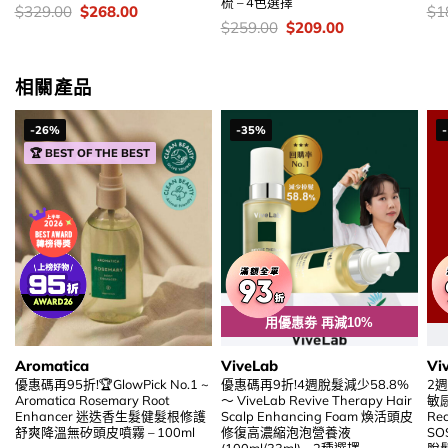
梳 – 4色選擇
價
Original
Current
價
$
329.00
$
268.00
$
1
錢：
price
price
錢
價
Original
Current
$
259.00
$
209.00
was:
is:
錢：
price
price
$329.00.
$268.00.
was:
is:
$259.00.
$209.00.
相關產品
-26%
-35%
🏆 BEST OF THE BEST
用優惠劵 再減10%
Aromatica
ViveLab
Vi
優惠碼再95折!🏆GlowPick No.1 ~
優惠碼再9折!4週脫髮減少58.8%
2
Aromatica Rosemary Root
～ ViveLab Revive Therapy Hair
敏感
Enhancer 迷迭香生髮健髮根修護
Scalp Enhancing Foam 煥活頭皮
Rec
舒爽降溫無矽頭皮噴霧 – 100ml
修復高濃縮泡泡營養液
SOS
(100ml/33ml) – 2種選擇
脫