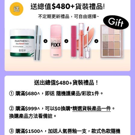
送出總值$480+貨裝禮品！
① 購滿$680^，即送 隨機護膚品/彩妝1件。
② 購滿$999^，可以$0換購*
精選貨裝產品一件
。
換購產品方法看備註。
③ 購滿$1500^，加送人氣唇釉一支，款式色款隨機