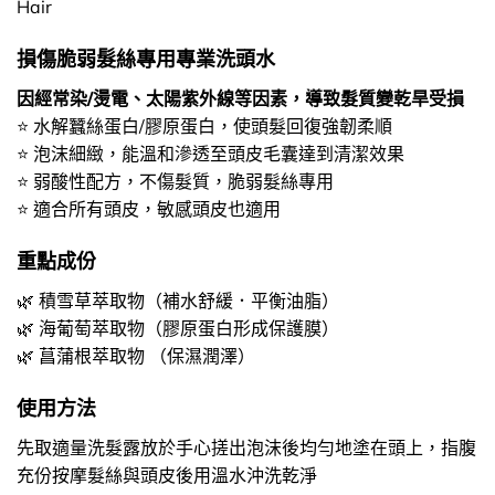
Hair
損傷脆弱髮絲專用專業洗頭水
因經常染/燙電、太陽紫外線等因素，導致髮質變乾旱受損
⭐ 水解蠶絲蛋白/膠原蛋白，使頭髮回復強韌柔順
⭐ 泡沫細緻，能溫和滲透至頭皮毛囊達到清潔效果
⭐ 弱酸性配方，不傷髮質，脆弱髮絲專用
⭐ 適合所有頭皮，敏感頭皮也適用
重點成份
🌿 積雪草萃取物（補水舒緩．平衡油脂）
🌿 海葡萄萃取物（膠原蛋白形成保護膜）
🌿 菖蒲根萃取物 （保濕潤澤）
使用方法
先取適量洗髮露放於手心搓出泡沫後均勻地塗在頭上，指腹
充份按摩髮絲與頭皮後用溫水沖洗乾淨