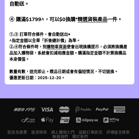
自動送。
④ 購滿$1799^，可以$0換購*
精選貨裝產品
一件。
①,③ 訂單符合條件，會自動送出♥
^指定金額以全單「折後總計價」為準。
②,④符合條件時，到
購物車頁面
便會出現換購提示，必須將換購產
品加入購物袋，系統會扣減相應金額。購滿指定金額不計算換購品
本身價值。
數量有數，送完即止。贈品日期或會有偏短情況，不切退換。
優惠更新日期：2025-12-20。
配送及運費
退貨條款
網上購物入門
追蹤訂單狀況
評價留言條款
聯絡我們
關於我們