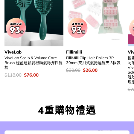
ViveLab
Fillimilli
Vi
ViveLab Scalp & Volume Care
FilliMilli Clip Hair Rollers 3P
優
Brush 輕盈蓬鬆髮根順髮絲彈性髮
30mm 夾扣式髮捲連髮夾 3個裝
呵
梳
Viv
價
Original
Current
$
30.00
$
26.00
Sol
錢：
price
price
價
Original
Current
$
118.00
$
76.00
胜
was:
is:
錢：
price
price
理
$30.00.
$26.00.
was:
is:
$118.00.
$76.00.
價
$
7
錢
4重購物禮遇