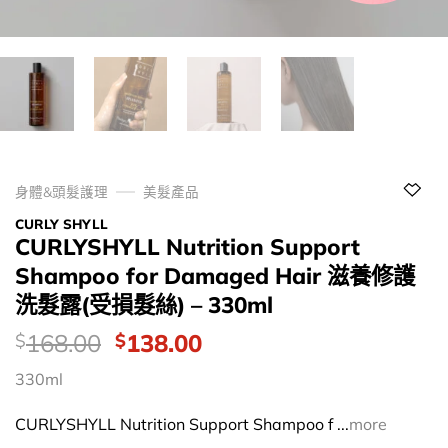
身體&頭髮護理
美髮產品
CURLY SHYLL
CURLYSHYLL Nutrition Support
Shampoo for Damaged Hair 滋養修護
洗髮露(受損髮絲) – 330ml
價
Original
Current
168.00
138.00
$
$
錢：
price
price
330ml
was:
is:
$168.00.
$138.00.
CURLYSHYLL Nutrition Support Shampoo f ...
more