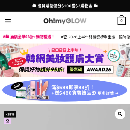
Skip
💳 支援消費券、FPS、八達通、PAYME、信用卡付款
🛍️ 會員購物儲分$100當$2購物金 🛍️
配送港澳
to
content
0
🛍️ 滿額全單93折+購物禮遇！
🏆 2026上半年終得奬榜單出爐＋限時優惠
|
|
|
|
|
|
|
|
|
|
|
|
|
|
滿$599即享93折！
+送$480貨裝禮品🎁
更多詳情 ➜
-18%
🏆