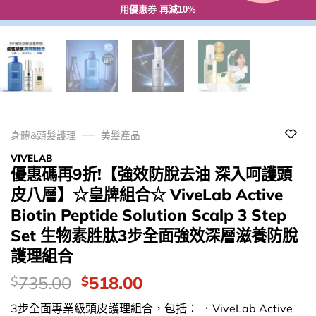
用優惠劵 再減10%
身體&頭髮護理
美髮產品
VIVELAB
優惠碼再9折!【強效防脫去油 深入呵護頭
皮八層】☆皇牌組合☆ ViveLab Active
Biotin Peptide Solution Scalp 3 Step
Set 生物素胜肽3步全面強效深層滋養防脫
護理組合
價
Original
Current
735.00
518.00
$
$
錢：
price
price
3步全面專業級頭皮護理組合，包括： ．ViveLab Active
was:
is: