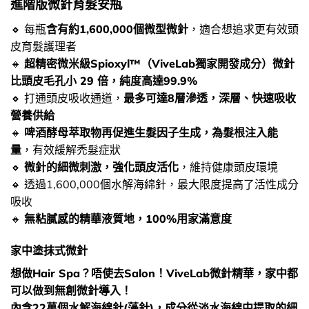
進階版微針育髮安瓶
🔸 每瓶
含有約1,600,000個微型微針
，適合想追求更有效頭
皮育髮護理者
🔸
超精密微米級Spioxyl™（ViveLab獨家開發成分）微針
比頭皮毛孔小 29 倍，純度高達99.9%
🔸 打通頭皮吸收通道，
最多可達8層滲透，深層、快速吸收
營養供給
🔸
啤酒酵母萃取物再促進生髮因子生成，為髮根注入能
量
，有效緩解禿髮症狀
🔸
微針的細微刺激，強化頭皮活化
，維持健康頭皮環境
🔸 透過1,600,000個水解海綿針，最大限度提高了活性成分
吸收
🔸
無粘膩感的精華液質地，100%用家滿意度
家中塗抹式微針
想做Hair Spa？唔使去Salon！ViveLab微針精華，家中都
可以做到無創微針導入！
內含22萬個水解海綿針(藻針)，成分從淡水海綿中提取的細