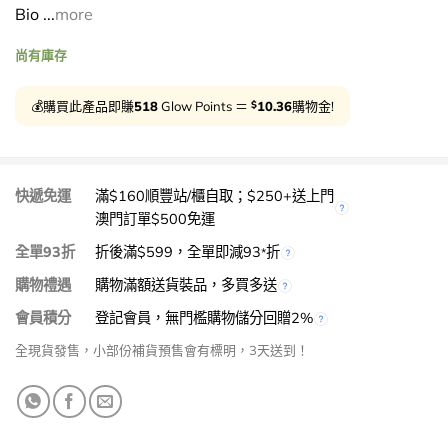
Bio ...
more
$735.00.
$518.00.
尚有庫存
$
💰購買此產品即賺
518
Glow Points ＝
10.36
購物金!
快遞免運
滿$160順豐站/櫃自取；$250+送上門
澳門訂單$500免運
全單93折
折後滿$599，全單即減93
折
*
購物禮遇
購物滿額送貨裝品，多買多送
會員積分
登記會員，無門檻購物儲分回贈2%
全現貨發售，小部份補貨預售會有標明，3天送到！