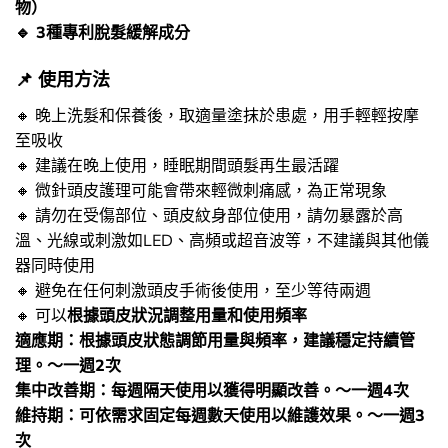
物）
🔹 3種專利脫髮緩解成分
📌​ 使用方法
🔸​ 晚上洗髮和保養後，取適量塗抹於患處，用手輕輕按摩
至吸收
🔸​ 建議在晚上使用，睡眠期間頭髮再生最活躍
🔸​ 微針頭皮護理可能會帶來輕微刺痛感，為正常現象
🔸​ 請勿在受傷部位、頭皮紋身部位使用，請勿暴露於高
溫、光線或刺激如LED、高頻或超音波等，不建議與其他儀
器同時使用
🔸​ 避免在任何刺激頭皮手術後使用，至少等待兩週
🔸​ 可以
根據頭皮狀況調整用量和使用頻率
適應期：根據頭皮狀態調節用量與頻率，建議穩定持續管
理。～一週2次
集中改善期：每週隔天使用以獲得明顯改善。～一週4次
維持期：可依需求固定每週數天使用以維護效果。～一週3
次