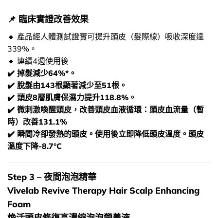
📌​ 臨床實證改善效果
🔸​ 產品經人體測試證實可提升頭皮（髮際線）吸收深度達
339%。
🔸​ 連續4週使用後
✔️ 掉髮減少64%*。
✔️ 脫髮由143根顯著減少至51根。
✔️ 頭皮8層肌膚保濕力提升118.8%。
✔️ 微刺激喚醒頭皮，改善頭皮血液循環：頭皮血流量（暫
時）改善131.1%
✔️ 瞬間冷卻發熱的頭皮。使用後立即降低頭皮溫度。頭皮
溫度下降-8.7°C
Step 3 – 夜間泡泡精華
Vivelab Revive Therapy Hair Scalp Enhancing
Foam
煥活頭皮修復高濃縮泡泡營養液