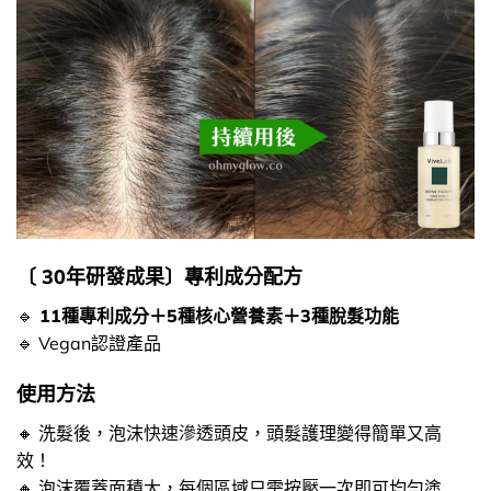
〔​ 30年研發成果〕專利成分配方
🔹
11種專利成分＋5種核心營養素＋3種脫髮功能
🔹 Vegan認證產品
使用方法
🔸​ 洗髮後，泡沫快速滲透頭皮，頭髮護理變得簡單又高
效！
🔸​ 泡沫覆蓋面積大，每個區域只需按壓一次即可均勻塗