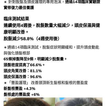
🔸 針對脫髮及頭皮護理的專用泡沫，
通過14項臨床實驗證
實修復力最佳養護
臨床測試結果
連續使用4週後，脫髮數量大幅減少，頭皮保濕與健
康明顯改善。
脫髮減少58.8%（4週使用後）
🔸​通過14項臨床測試，脫髮症狀明顯緩和，提升頭皮動能
與強化頭髮根部
65條掉髮降至9條，明顯減少脫髮量。
頭髮密度提高了66.6%。
頭皮角質改善：81.1%
頭皮保濕改善：96.6%
🔸​「豐盈護理」 改善頭頂新生髮根和髮根的豐盈度
新髮根豐盈 +4.3%
髮根處的豐盈度 +6%