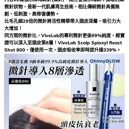
微針狀物，是新一代肌膚再生技術，相比傳統微針具備無
創、低刺激、高修復優勢。
比毛孔細29倍的微針將活性精華帶入頭皮深層，吸引力大
大增加！
同方間的微針比，ViveLab的專利微針更係99%純度，經實
證可以深入至頭皮第8層！ViveLab Scalp Spioxyl React
Shot 800，僅使用一次，頭皮吸收率即時提升達339%。