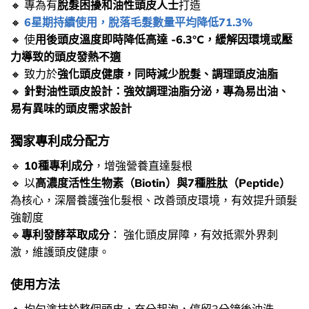
🔸 專為有
脫髮困擾和油性頭皮人士
打造
🔸
6星期持續使用，脫落毛髮數量平均降低71.3%
🔸 使
用後頭皮溫度即時降低高達 -6.3°C，緩解因環境或壓
力導致的頭皮發熱不適
🔸 致力於
強化頭皮健康，同時減少脫髮、調理頭皮油脂
🔸
針對油性頭皮設計：強效調理油脂分泌，專為易出油、
易有異味的頭皮需求設計
獨家專利成分配方
🔹
10種專利成分
，增強營養直達髮根
🔹 以
高濃度活性生物素（Biotin）與7種胜肽（Peptide）
為核心，深層養護強化髮根、改善頭皮環境，有效提升頭髮
強韌度
🔹
專利發酵萃取成分
： 強化頭皮屏障，有效抵禦外界刺
激，維護頭皮健康。
使用方法
🔸​ 均勻塗抹於整個頭皮，充分起泡，停留3分鐘後沖洗