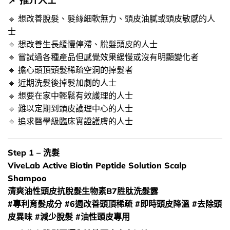
📌​ 推介人士
🔹 想改善脫髮、髮絲細軟無力、頭皮油膩或頭皮敏感的人
士
🔹 想改善生長緩慢停滯、脫髮頭皮的人士
🔹 嘗試過各種產品但感覺效果緩慢或沒有明顯變化者
🔹 擔心頭頂頭髮稀疏空洞的掉髮者
🔹 近期洗髮後掉髮加劇的人士
🔹 想要在家中輕鬆有效護理的人士
🔹 難以定期到頭皮護理中心的人士
🔹 追求醫學級臨床實證護膚的人士
Step 1 – 洗髮
ViveLab Active Biotin Peptide Solution Scalp
Shampoo
清爽油性頭皮抗脫髮生物素B7胜肽洗髮露
#專利育髮成分 #6週改善頭頂稀疏 #即時頭皮降溫 #去除頭
皮異味 #減少脫髮 #油性頭皮專用