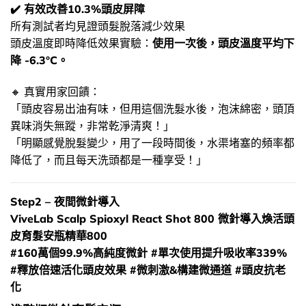
✔️ 有效改善10.3%頭皮屏障
所有測試者均見證頭髮脫落減少效果
頭皮溫度即時降低效果實驗：
使用一次後，頭皮溫度平均下
降 -6.3°C。
🔸​ 真實用家回饋：
「頭皮容易出油有味，但用這個洗髮水後，泡沫綿密，頭頂
異味消失無蹤，非常乾淨清爽！」
「明顯感覺脫髮變少，用了一段時間後，水渠堵塞的頻率都
降低了，而且每天洗頭都是一種享受！」
Step2 – 夜間微針導入
ViveLab Scalp Spioxyl React Shot 800 微針導入煥活頭
皮育髮安瓶精華800
#160萬個99.9%高純度微針 #單次使用提升吸收率339%
#釋放倍速活化頭皮效果 #微刺激&構建微通道 #頭皮抗老
化