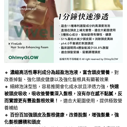
🔸
濃縮高活性專利成分為超盈泡泡液，富含頭皮營養
，對
改善掉髮、強化頭皮健康以及強化髮根具有顯著效果
🔸 細綿泡沫型態，容易推開會化成水狀且滲透力強，
快速
被頭皮吸收，吸收後營養深入髮根，沒有存在感不黏膩，反
而實證更有豐盈髮根效果！
，適合大範圍使用，提供極致營
養補給
🔸
百份百加強頭皮及髮根健康，改善脫髮，增強髮量，強
化髮根體積和頭皮