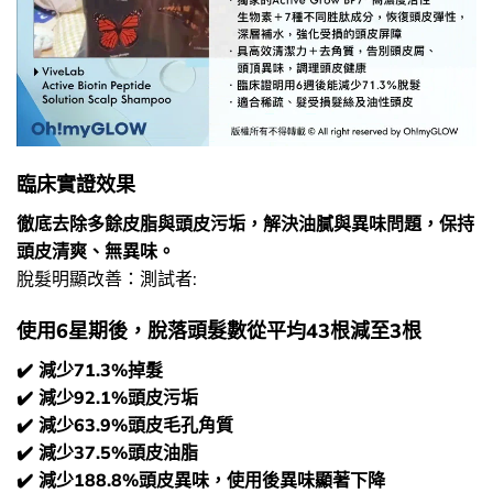
臨床實證效果
徹底去除多餘皮脂與頭皮污垢，解決油膩與異味問題，保持
頭皮清爽、無異味。
脫髮明顯改善：測試者:
使用6星期後，脫落頭髮數從平均43根減至3根
✔️ 減少71.3%掉髮
✔️ 減少92.1%頭皮污垢
✔️ 減少63.9%頭皮毛孔角質
✔️ 減少37.5%頭皮油脂
✔️ 減少188.8%頭皮異味，使用後異味顯著下降