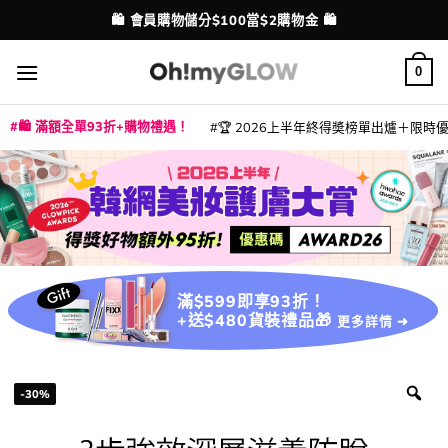
Skip
💳 支援消費券、FPS、八達通、PAYME、信用卡付款
配送港澳
to
content
0
🛍️ 滿額全單93折+購物禮遇！
🏆 2026上半年終得奬榜單出爐＋限時優惠
|
|
|
|
|
|
|
|
|
|
|
|
|
|
滿$599即享93折！
+送$480貨裝禮品🎁
更多詳情 ➜
-30%