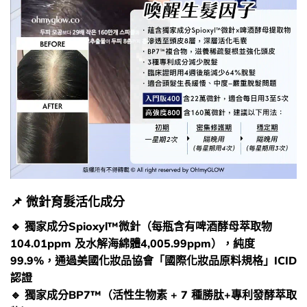
📌​ 微針育髮活化成分
🔹 獨家成分Spioxyl™微針（每瓶含有啤酒酵母萃取物
104.01ppm 及水解海綿體4,005.99ppm），純度
99.9%，通過美國化妝品協會「國際化妝品原料規格」ICID
認證
🔹 獨家成分BP7™（活性生物素 + 7 種勝肽+專利發酵萃取