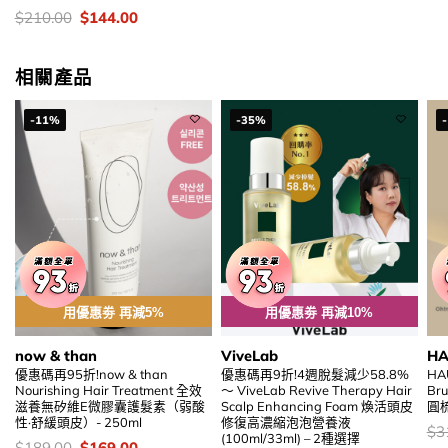
價
Original
Current
$
210.00
$
144.00
錢：
price
price
was:
is:
$210.00.
$144.00.
相關產品
-11%
-35%
用優惠劵 再減5%
用優惠劵 再減10%
now & than
ViveLab
H
優惠碼再95折!now & than
優惠碼再9折!4週脫髮減少58.8%
HAU
Nourishing Hair Treatment 全效
～ ViveLab Revive Therapy Hair
Br
滋養無矽維E微膠囊護髮素（弱酸
Scalp Enhancing Foam 煥活頭皮
圓梳
性·舒緩頭皮）- 250ml
修復高濃縮泡泡營養液
價
$
3
(100ml/33ml) – 2種選擇
錢
價
Original
Current
$
189.00
$
169.00