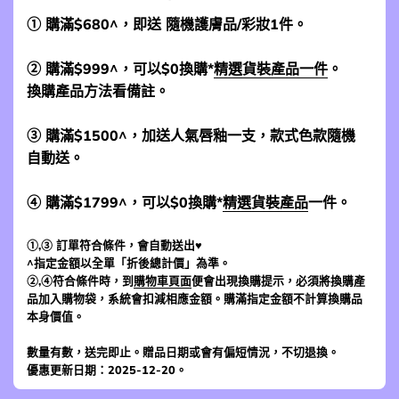
① 購滿$680^，即送 隨機護膚品/彩妝1件。
② 購滿$999^，可以$0換購*
精選貨裝產品一件
。
換購產品方法看備註。
③ 購滿$1500^，加送人氣唇釉一支，款式色款隨機
自動送。
④ 購滿$1799^，可以$0換購*
精選貨裝產品
一件。
①,③ 訂單符合條件，會自動送出♥
^指定金額以全單「折後總計價」為準。
②,④符合條件時，到
購物車頁面
便會出現換購提示，必須將換購產
品加入購物袋，系統會扣減相應金額。購滿指定金額不計算換購品
本身價值。
數量有數，送完即止。贈品日期或會有偏短情況，不切退換。
優惠更新日期：2025-12-20。