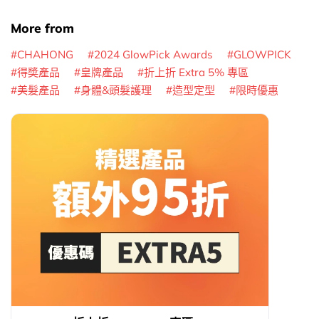
More from
CHAHONG
2024 GlowPick Awards
GLOWPICK
得奬產品
皇牌產品
折上折 Extra 5% 專區
美髮產品
身體&頭髮護理
造型定型
限時優惠