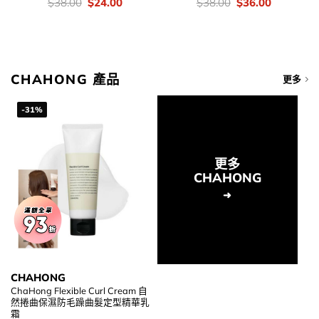
價
Original
Current
價
Original
Current
$
38.00
$
24.00
$
38.00
$
36.00
錢：
price
price
錢：
price
price
was:
is:
was:
is:
$38.00.
$24.00.
$38.00.
$36.00.
CHAHONG 產品
更多
-31%
更多
CHAHONG
CHAHONG
ChaHong Flexible Curl Cream 自
然捲曲保濕防毛躁曲髮定型精華乳
霜