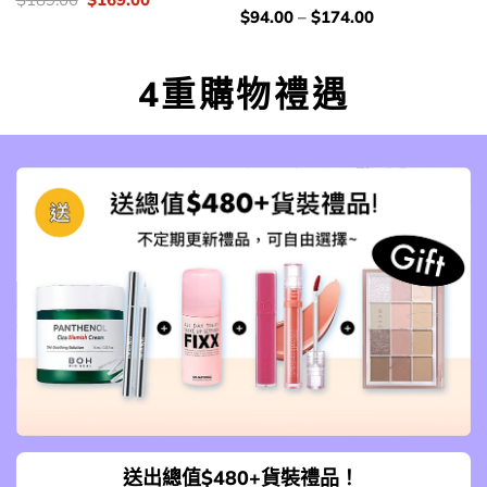
錢：
price
price
價
$
94.00
–
$
174.00
was:
is:
錢：
$189.00.
$169.00.
4重購物禮遇
送出總值$480+貨裝禮品！