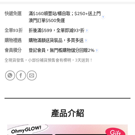
快遞免運
滿$160順豐站/櫃自取；$250+送上門
澳門訂單$500免運
全單93折
折後滿$599，全單即減93
折
*
購物禮遇
購物滿額送貨裝品，多買多送
會員積分
登記會員，無門檻購物儲分回贈2%
全現貨發售，小部份補貨預售會有標明，3天送到！
產品介紹