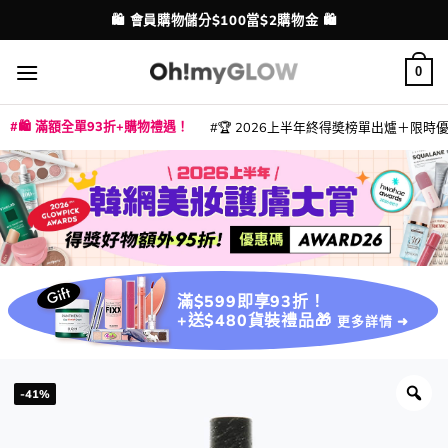
Skip
🛍️ 會員購物儲分$100當$2購物金 🛍️
配送港澳
to
content
0
🛍️ 滿額全單93折+購物禮遇！
🏆 2026上半年終得奬榜單出爐＋限時優惠
|
|
|
|
|
|
|
|
|
|
|
|
|
|
滿$599即享93折！
+送$480貨裝禮品🎁
更多詳情 ➜
-41%