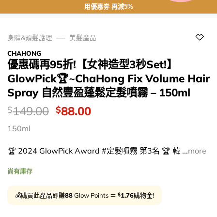
用優惠劵 再減5%
身體&頭髮護理
美髮產品
CHAHONG
優惠碼再95折!【女神造型3秒Set!】
GlowPick🏆~ChaHong Fix Volume Hair
Spray 自然豐盈蓬鬆定髮噴霧 – 150ml
價
Original
Current
149.00
88.00
$
$
錢：
price
price
150ml
was:
is:
$149.00.
$88.00.
🏆 2024 GlowPick Award #定髮噴霧 第3名 🏆 韓 ...
more
尚有庫存
$
💰購買此產品即賺
88
Glow Points ＝
1.76
購物金!