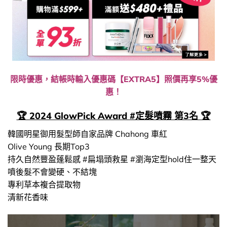
限時優惠，結帳時輸入優惠碼【EXTRA5】照價再享5%優
惠！
🏆 2024 GlowPick Award #定髮噴霧 第3名 🏆
韓國明星御用髮型師自家品牌 Chahong 車紅
Olive Young 長期Top3
持久自然豐盈蓬鬆感 #扁塌頭救星 #瀏海定型hold住一整天
噴後髮不會變硬、不結塊
專利草本複合提取物
清新花香味