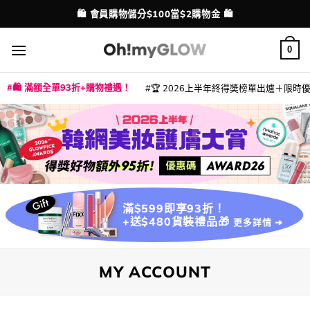
Skip
🛍️ 會員購物儲分$100當$2購物金 🛍️
配送港澳
to
content
0
🛍️ 滿額全單93折+購物禮遇！
🏆 2026上半年終得奬榜單出爐＋限時優惠
|
|
|
|
|
|
|
|
|
|
|
|
|
|
滿$599即享93折！
+送$480貨裝禮品🎁
更多詳情 ➜
MY ACCOUNT