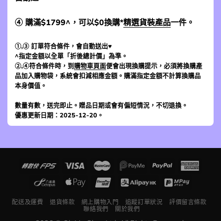
④ 購滿$1799^，可以$0換購*
精選貨裝產品
一件。
①,③ 訂單符合條件，會自動送出♥
^指定金額以全單「折後總計價」為準。
②,④符合條件時，到
購物車頁面
便會出現換購提示，必須將換購產
品加入購物袋，系統會扣減相應金額。購滿指定金額不計算換購品
本身價值。
數量有數，送完即止。贈品日期或會有偏短情況，不切退換。
優惠更新日期：2025-12-20。
配送及運費
退貨條款
網上購物入門
追蹤訂單狀況
評價留言條款
聯絡我們
關於我們