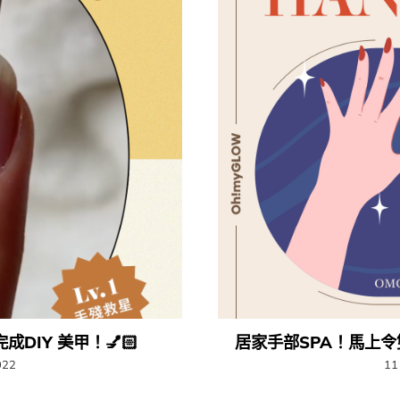
完成DIY 美甲！💅🏻
居家手部SPA！馬上令
022
11