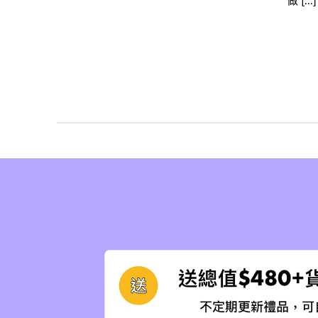
做 [...]