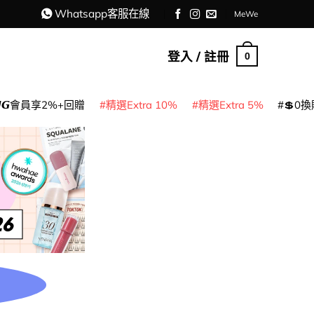
Whatsapp客服在線
MeWe
登入 / 註冊
0
𝙈𝙂會員享2%+回贈
精選Extra 10%
精選Extra 5%
💲0