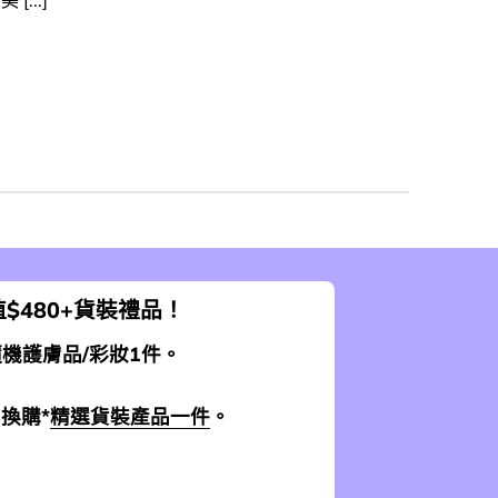
美 [...]
$480+貨裝禮品！
 隨機護膚品/彩妝1件。
0換購*
精選貨裝產品一件
。