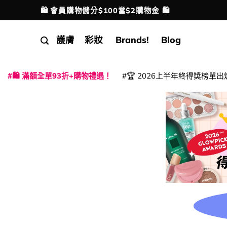
Skip
🛍️ 會員購物儲分$100當$2購物金 🛍️
配送港澳
to
content
護膚
彩妝
Brands!
Blog
🛍️ 滿額全單93折+購物禮遇！
🏆 2026上半年終得奬榜單出
|
|
|
|
|
|
|
|
|
|
|
|
|
|