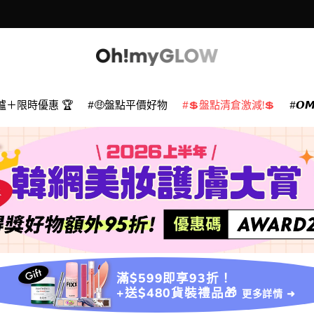
爐＋限時優惠 🏆
🤑盤點平價好物
💲盤點清倉激減!💲
𝙊
滿$599即享93折！
+送$480貨裝禮品🎁
更多詳情 ➜