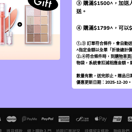
③ 購滿$1500^，
送。
④ 購滿$1799^，可以
①,③ 訂單符合條件，會自動送
^指定金額以全單「折後總計
②,④符合條件時，到
購物車頁
物袋，系統會扣減相應金額。
數量有數，送完即止。贈品日
優惠更新日期：2025-12-20。
費
退貨條款
網上購物入門
追蹤訂單狀況
評價留言條款
聯絡我們