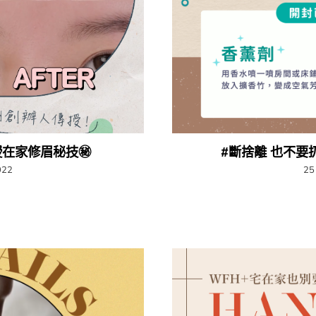
授在家修眉秘技㊙️
#斷捨離 也不要
022
25