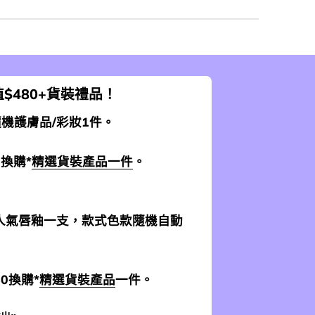
$480+貨裝禮品！
 隨機護膚品/彩妝1件。
0換購*
精選貨裝產品一件
。
加送人氣唇釉一支，款式色款隨機自動
$0換購*
精選貨裝產品
一件。