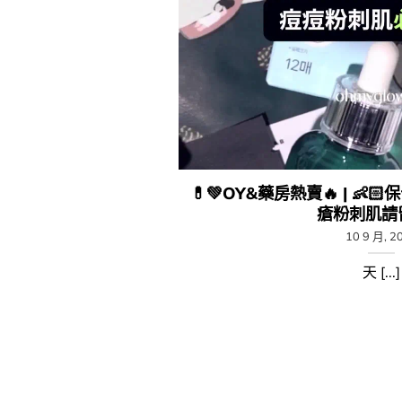
💊​💚​OY&藥房熱賣🔥​ | 👶
瘡粉刺肌請留步
10 9 月, 2
天 [...]