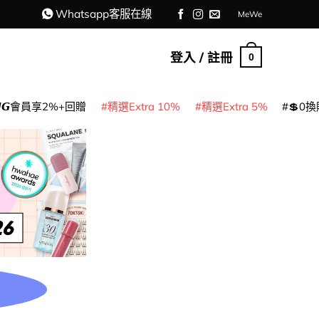
Whatsapp客服在線
MeWe
登入 / 註冊
0
𝙈𝙂會員享2%+回贈
精選Extra 10%
精選Extra 5%
💲0