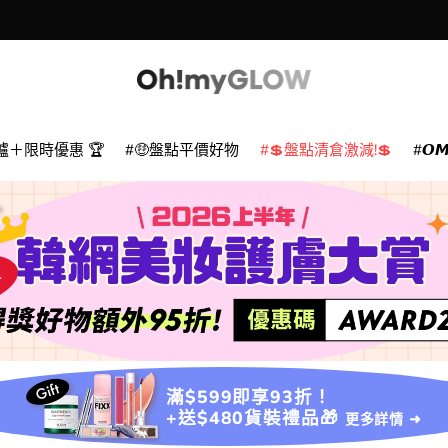
爐＋限時優惠 🏆
🤑盤點平價好物
💲盤點清倉激減!💲
𝙊
滿$599即享93折！
+送$480貨裝禮品🎁
更多詳情 ➜