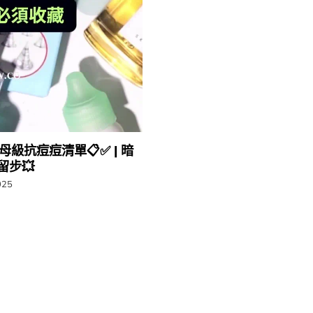
​保母級抗痘痘清單📋✅ | ​​暗
💥​​
025