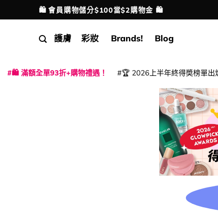
Skip
🛍️ 會員購物儲分$100當$2購物金 🛍️
配送港澳
to
content
護膚
彩妝
Brands!
Blog
🛍️ 滿額全單93折+購物禮遇！
🏆 2026上半年終得奬榜單出
|
|
|
|
|
|
|
|
|
|
|
|
|
|