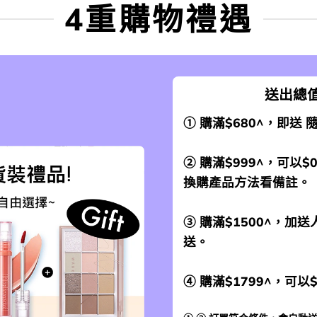
4重購物禮遇
送出總值
① 購滿$680^，即送
② 購滿$999^，可以$
換購產品方法看備註。
③ 購滿$1500^，
送。
④ 購滿$1799^，可以