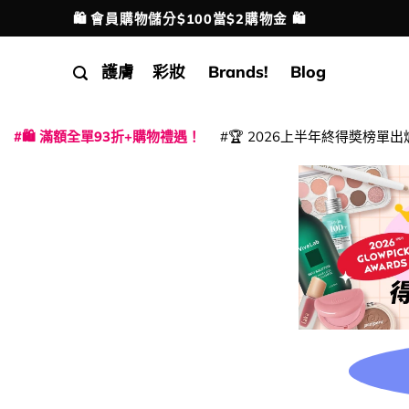
Skip
🛍️ 會員購物儲分$100當$2購物金 🛍️
配送港澳
to
content
護膚
彩妝
Brands!
Blog
🛍️ 滿額全單93折+購物禮遇！
🏆 2026上半年終得奬榜單出
|
|
|
|
|
|
|
|
|
|
|
|
|
|