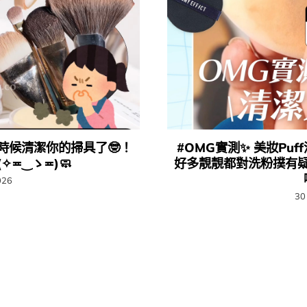
？是時候清潔你的掃具了🤓！​
#OMG實測✨ 美妝Pu
≖‿ゝ≖)🧼​
好多靚靚都對洗粉撲有疑
026
30