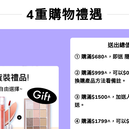
4重購物禮遇
送出總值
① 購滿$680^，即送
② 購滿$999^，可以$
換購產品方法看備註。
③ 購滿$1500^，
送。
④ 購滿$1799^，可以