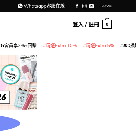
Whatsapp客服在線
MeWe
登入 / 註冊
0
𝙈𝙂會員享2%+回贈
精選Extra 10%
精選Extra 5%
💲0