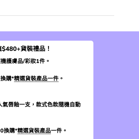
$480+貨裝禮品！
 隨機護膚品/彩妝1件。
0換購*
精選貨裝產品一件
。
加送人氣唇釉一支，款式色款隨機自動
$0換購*
精選貨裝產品
一件。