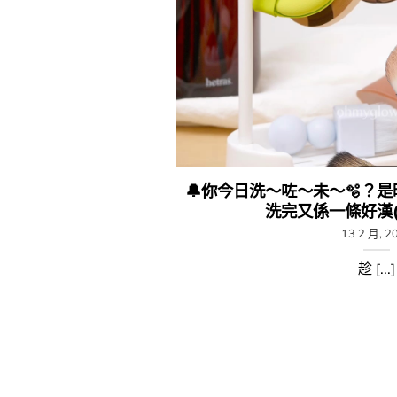
🔔​​你今日洗～咗～未～​🫧​
洗完又係一條好漢(✧
13 2 月, 2
趁 [...]