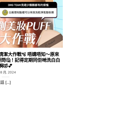
ff清潔大作戰🫧 唔講唔知～原來
問🤔​！記得定期同佢哋洗白白
啊🤣​💕​
 8 月, 2024
話 [...]