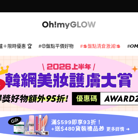
爐＋限時優惠 🏆
🤑盤點平價好物
💲盤點清倉激減!💲
𝙊
滿$599即享93折！
+送$480貨裝禮品🎁
更多詳情 ➜