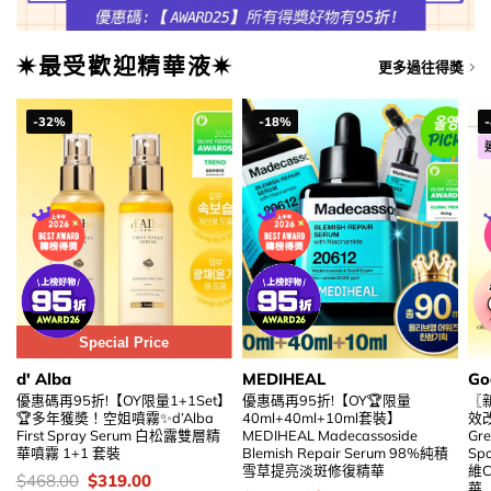
✷最受歡迎精華液✷
更多過往得奬
-32%
-18%
Special Price
d' Alba
MEDIHEAL
Go
優惠碼再95折!【OY限量1+1Set】
優惠碼再95折!【OY🏆限量
〖
🏆多年獲奬！空姐噴霧✨d’Alba
40ml+40ml+10ml套裝】
效改
First Spray Serum 白松露雙層精
MEDIHEAL Madecassoside
Gre
華噴霧 1+1 套裝
Blemish Repair Serum 98%純積
Sp
雪草提亮淡斑修復精華
維
價
Original
Current
$
468.00
$
319.00
華