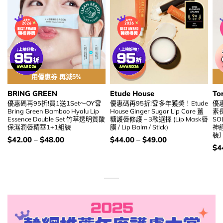
用優惠劵 再減5%
BRING GREEN
Etude House
To
優惠碼再95折!買1送1Set～OY🏆
優惠碼再95折!🏆多年獲奬！Etude
優
Bring Green Bamboo Hyalu Lip
House Ginger Sugar Lip Care 薑
素長
Essence Double Set 竹萃透明質酸
糖護唇修護 – 3款選擇 (Lip Mask唇
SOL
保濕潤唇精華1+1組裝
膜 / Lip Balm / Stick)
神
裝
價
價
$
42.00
–
$
48.00
$
44.00
–
$
49.00
錢：
錢：
價
$
4
錢