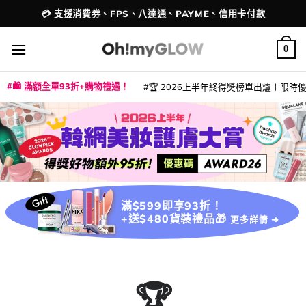
Skip
💳 支援消費券、FPS、八達通、PAYME、信用卡付款
配送港澳
to
content
0
🛍️ 滿額全單93折+購物禮遇！
🏆 2026上半年終得奬榜單出爐＋限時優惠
|
|
|
|
|
|
|
|
|
|
|
|
|
|
滿$599即享93折！
+送$480貨裝禮品🎁
更多詳情 ➜
🏆