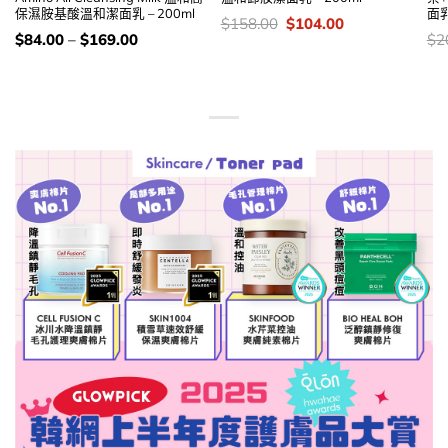
保濕胺基酸溫和潔面乳 – 200ml
面乳
價
Original
Current
$
158.00
$
104.00
錢：
price
price
價
價
$
84.00
–
$
169.00
$
2
was:
is:
錢：
錢
$158.00.
$104.00.