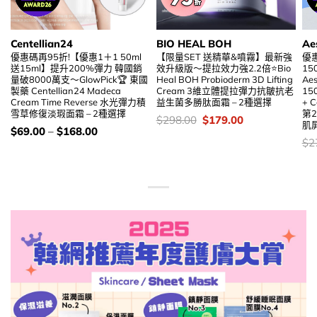
Centellian24
BIO HEAL BOH
Ae
優惠碼再95折!【優惠1＋1 50ml
【限量SET 送精華&噴霧】最新強
優
送15ml】提升200%彈力 韓國銷
效升級版～提拉效力強2.2倍⭐Bio
15
量破8000萬支～GlowPick🏆 東國
Heal BOH Probioderm 3D Lifting
Aes
製藥 Centellian24 Madeca
Cream 3維立體提拉彈力抗皺抗老
150
Cream Time Reverse 水光彈力積
益生菌多勝肽面霜 – 2種選擇
+ C
雪草修復淡瑕面霜 – 2種選擇
第
價
Original
Current
$
298.00
$
179.00
肌
錢：
price
price
價
$
69.00
–
$
168.00
was:
is:
錢：
價
$
2
$298.00.
$179.00.
錢