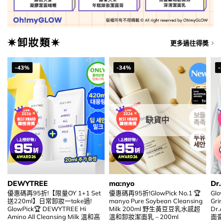
✷卸妝類✷
更多過往得奬
-43%
-34%
缺貨中
DEWYTREE
ma:nyo
Dr
優惠碼再95折!【限量OY 1+1 Set
優惠碼再95折!GlowPick No.1 🏆
Glo
送220ml】日常卸妝一take過!
manyo Pure Soybean Cleansing
Gri
GlowPick🏆 DEWYTREE Hi
Milk 200ml 野生黃豆豆乳水感超
Dr
Amino All Cleansing Milk 溫和高
溫和卸妝潔面乳 – 200ml
面膏