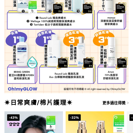
✷日常爽膚/棉片護理✷
更多過往得奬
-43%
-32%
🏆🏆🏆