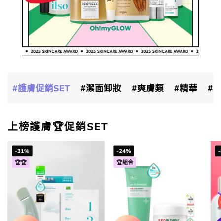
|
|
|
|
|
|
|
|
|
|
護膚促銷SET
潔面卸妝
爽膚類
精華
上榜護膚🏆促銷SET
-31%
-24%
🏆🏆
🏆組合