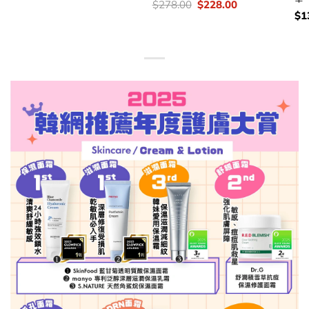
錢：
price
price
價
Original
Current
$
278.00
$
228.00
was:
is:
錢：
price
price
價
$
1
$468.00.
$319.00.
was:
is:
錢
$278.00.
$228.00.