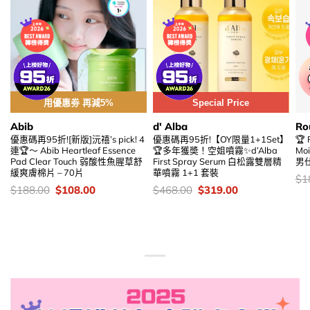
用優惠劵 再減5%
Special Price
Abib
d' Alba
Ro
優惠碼再95折![新版]沅禧’s pick! 4
優惠碼再95折!【OY限量1+1Set】
🏆 
連🏆～ Abib Heartleaf Essence
🏆多年獲奬！空姐噴霧✨d’Alba
Mo
Pad Clear Touch 弱酸性魚腥草舒
First Spray Serum 白松露雙層精
男仕
緩爽膚棉片 – 70片
華噴霧 1+1 套裝
價
$
1
錢
價
Original
Current
價
Original
Current
$
188.00
$
108.00
$
468.00
$
319.00
錢：
price
price
錢：
price
price
was:
is:
was:
is:
$188.00.
$108.00.
$468.00.
$319.00.