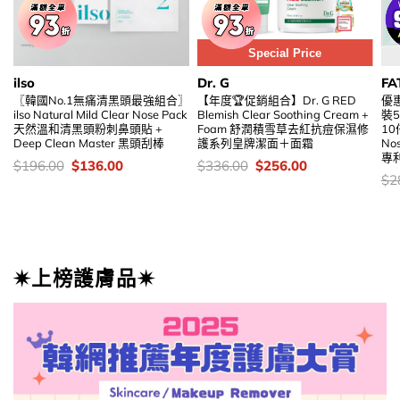
Special Price
ilso
Dr. G
FA
〖韓國No.1無痛清黑頭最強組合〗
【年度🏆促銷組合】Dr. G RED
優惠
ilso Natural Mild Clear Nose Pack
Blemish Clear Soothing Cream +
裝5
天然溫和清黑頭粉刺鼻頭貼 +
Foam 舒潤積雪草去紅抗痘保濕修
10
Deep Clean Master 黑頭刮棒
護系列皇牌潔面＋面霜
Nos
專
價
Original
Current
價
Original
Current
$
196.00
$
136.00
$
336.00
$
256.00
錢：
price
price
錢：
price
price
價
$
2
was:
is:
was:
is:
錢
$196.00.
$136.00.
$336.00.
$256.00.
✷上榜護膚品✷