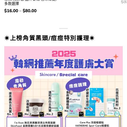
錢：
price
price
價
$
3
多款選擇
was:
is:
錢
$219.00.
$139.00.
價
$
16.00
–
$
80.00
錢：
✷上榜角質黑頭/痘痘特別護理✷