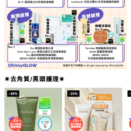
✷去角質/黑頭護理✷
-48%
-20%