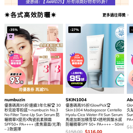
✷各式高效防曬✷
更多過往得奬
-35%
-27%
🏆
用優惠劵 再減5%
numbuzin
SKIN1004
Ab
優惠碼再95折!連續3年化解🏆 30
優惠碼再95折!GlowPick🏆
Gl
秒完妝零粉感～numbuzin No.3
Skin1004 Madagascar Centella
久貼
No Filter Tone-Up Sun Serum 防
Hyalu-Cica Water-Fit Sun Serum
Sun
曬精華X提亮X陶瓷肌素顏霜
馬達加斯加積雪草X透明質酸水感
PA
SPF50+ PA++++ (柔焦霧面/光澤)
防曬精華SPF 50+ PA++++ – 50ml
價
$
1
– 2款選擇
錢
價
Original
Current
$
158.00
$
116.00