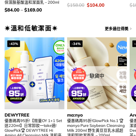
保濕胺基酸溫和潔面乳 – 200ml
價
Original
Current
價
$
158.00
$
104.00
$
1
錢：
price
price
錢
價
$
84.00
–
$
169.00
was:
is:
錢：
$158.00.
$104.00.
✷溫和低敏潔面✷
更多過往得奬
-43%
-34%
缺貨中
DEWYTREE
ma:nyo
Ar
優惠碼再95折!【限量OY 1+1 Set
優惠碼再95折!GlowPick No.1 🏆
優惠
送220ml】日常卸妝一take過!
manyo Pure Soybean Cleansing
潔面 
GlowPick🏆 DEWYTREE Hi
Milk 200ml 野生黃豆豆乳水感超
Dee
Amino All Cleansing Milk 溫和高
溫和卸妝潔面乳 – 200ml
茶