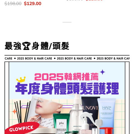
錢：
price
price
價
Original
Current
$
198.00
$
129.00
was:
is:
錢：
price
price
$158.00.
$116.00.
was:
is:
$198.00.
$129.00.
最強🏆身體/頭髮