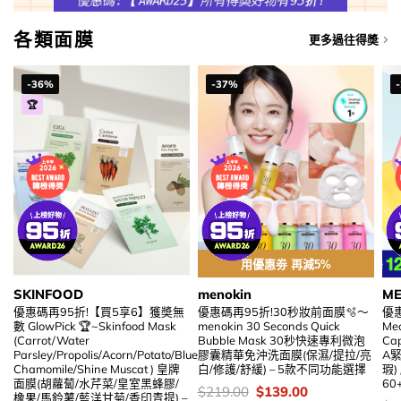
各類面膜
更多過往得奬
-36%
-37%
🏆
用優惠劵 再減5%
SKINFOOD
menokin
ME
優惠碼再95折!【買5享6】獲奬無
優惠碼再95折!30秒妝前面膜🫧～
優
數 GlowPick 🏆~Skinfood Mask
menokin 30 Seconds Quick
Med
(Carrot/Water
Bubble Mask 30秒快速專利微泡
Cap
Parsley/Propolis/Acorn/Potato/Blue
膠囊精華免沖洗面膜(保濕/提拉/亮
A緊
Chamomile/Shine Muscat ) 皇牌
白/修護/舒緩) – 5款不同功能選擇
瑕
面膜(胡蘿蔔/水芹菜/皇室黑蜂膠/
60
價
Original
Current
$
219.00
$
139.00
橡果/馬鈴薯/藍洋甘菊/香印青提) –