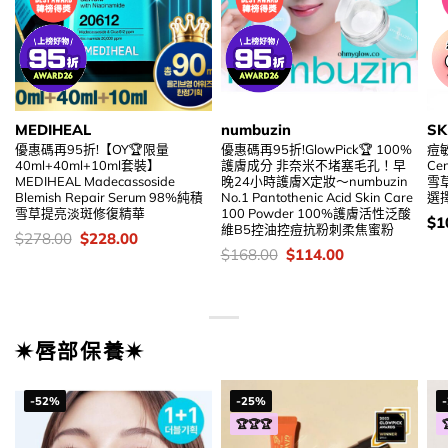
MEDIHEAL
numbuzin
SK
優惠碼再95折!【OY🏆限量
優惠碼再95折!GlowPick🏆 100%
痘敏
40ml+40ml+10ml套裝】
護膚成分 非奈米不堵塞毛孔！早
Ce
MEDIHEAL Madecassoside
晚24小時護膚X定妝～numbuzin
雪
Blemish Repair Serum 98%純積
No.1 Pantothenic Acid Skin Care
選
雪草提亮淡斑修復精華
100 Powder 100%護膚活性泛酸
價
$
1
維B5控油控痘抗粉刺柔焦蜜粉
錢
價
Original
Current
$
278.00
$
228.00
錢：
price
price
價
Original
Current
$
168.00
$
114.00
was:
is:
錢：
price
price
$278.00.
$228.00.
was:
is:
$168.00.
$114.00.
✷唇部保養✷
-52%
-25%
🏆🏆🏆