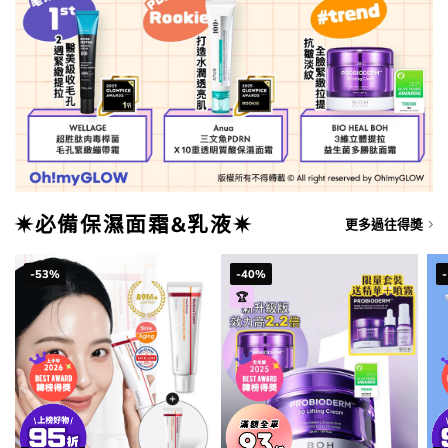
✷必備保濕面霜&乳液✷
更多過往得奬
-53%
-40%
🏆