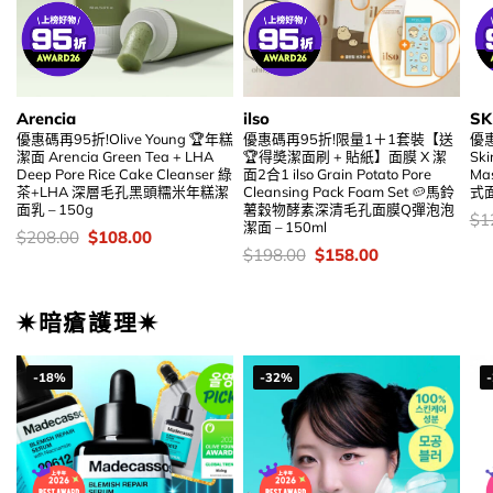
Arencia
ilso
SK
優惠碼再95折!Olive Young 🏆年糕
優惠碼再95折!限量1＋1套裝【送
優惠
潔面 Arencia Green Tea + LHA
🏆得奬潔面刷 + 貼紙】面膜 X 潔
Ski
Deep Pore Rice Cake Cleanser 綠
面2合1 ilso Grain Potato Pore
M
茶+LHA 深層毛孔黑頭糯米年糕潔
Cleansing Pack Foam Set 🥔馬鈴
式面
面乳 – 150g
薯穀物酵素深清毛孔面膜Q彈泡泡
價
$
1
潔面 – 150ml
錢
價
Original
Current
$
208.00
$
108.00
錢：
price
price
價
Original
Current
$
198.00
$
158.00
was:
is:
錢：
price
price
$208.00.
$108.00.
was:
is:
$198.00.
$158.00.
✷暗瘡護理✷
-18%
-32%