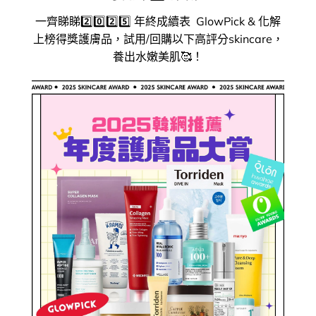
一齊睇睇2️⃣0️⃣2️⃣5️⃣ 年終成續表 GlowPick & 化解
上榜得獎護膚品，試用/回購以下高評分skincare，
養出水嫩美肌🥰！