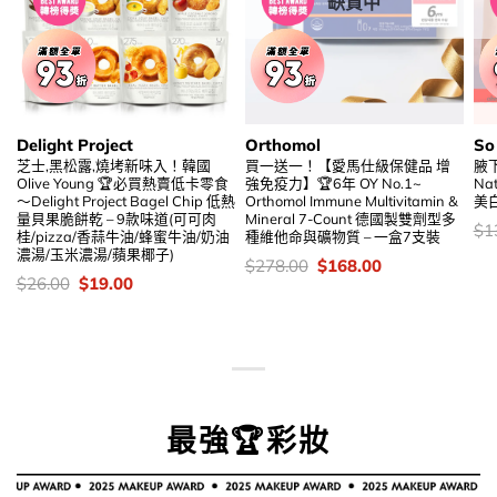
缺貨中
Delight Project
Orthomol
So
芝士,黑松露,燒㘼新味入！韓國
買一送一！【愛馬仕級保健品 增
腋下
Olive Young 🏆必買熱賣低卡零食
強免疫力】🏆6年 OY No.1~
Na
～Delight Project Bagel Chip 低熱
Orthomol Immune Multivitamin &
美
量貝果脆餅乾 – 9款味道(可可肉
Mineral 7-Count 德國製雙劑型多
價
$
1
桂/pizza/香蒜牛油/蜂蜜牛油/奶油
種維他命與礦物質 – 一盒7支裝
錢
濃湯/玉米濃湯/蘋果椰子)
價
Original
Current
$
278.00
$
168.00
錢：
price
price
價
Original
Current
$
26.00
$
19.00
was:
is:
錢：
price
price
$278.00.
$168.00.
was:
is:
$26.00.
$19.00.
最強🏆彩妝