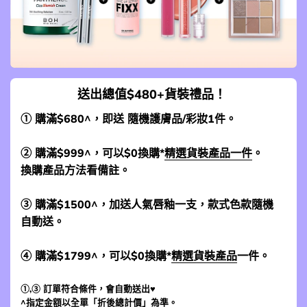
送出總值$480+貨裝禮品！
① 購滿$680^，即送 隨機護膚品/彩妝1件。
② 購滿$999^，可以$0換購*
精選貨裝產品一件
。
換購產品方法看備註。
③ 購滿$1500^，加送人氣唇釉一支，款式色款隨機
自動送。
④ 購滿$1799^，可以$0換購*
精選貨裝產品
一件。
①,③ 訂單符合條件，會自動送出♥
^指定金額以全單「折後總計價」為準。