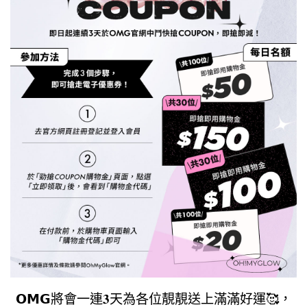
𝗢𝗠𝗚​將會一連𝟑天為各位靚靚送上滿滿好運🥰，