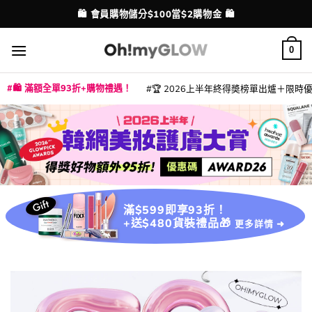
Skip
💳 支援消費券、FPS、八達通、PAYME、信用卡付款
🛍️ 會員購物儲分$100當$2購物金 🛍️
配送港澳
to
content
0
🛍️ 滿額全單93折+購物禮遇！
🏆 2026上半年終得奬榜單出爐＋限時優惠
|
|
|
|
|
|
|
|
|
|
|
|
|
|
滿$599即享93折！
+送$480貨裝禮品🎁
更多詳情 ➜