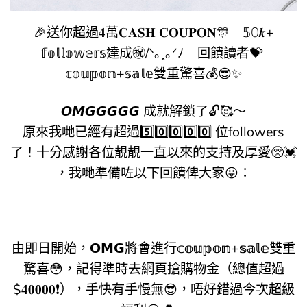
🎉送你超過𝟒萬𝐂𝐀𝐒𝐇 𝐂𝐎𝐔𝐏𝐎𝐍🎊｜𝟝𝟘𝒌+
𝕗𝕠𝕝𝕝𝕠𝕨𝕖𝕣𝕤達成㊗️​/ᐠ｡ꞈ｡ᐟﾉ｜回饋讀者💝 ​
𝕔𝕠𝕦𝕡𝕠𝕟+𝕤𝕒𝕝𝕖雙重驚喜​​💰😎​✨
𝙊𝙈𝙂𝙂𝙂𝙂𝙂 成就解鎖了🔓🥰～
原來我哋已經有超過5️⃣0️⃣0️⃣0️⃣0️⃣ 位followers
了！十分感謝各位靚靚一直以來的支持及厚愛🥺💓​
，我哋準備咗以下回饋俾大家😛：
由即日開始，𝗢𝗠𝗚將會進行𝕔𝕠𝕦𝕡𝕠𝕟+𝕤𝕒𝕝𝕖雙重
驚喜​​😳，記得準時去網頁搶購物金（總值超過
$𝟒𝟎𝟎𝟎𝟎❗​），手快有手慢無
😎​
，唔好錯過今次超級