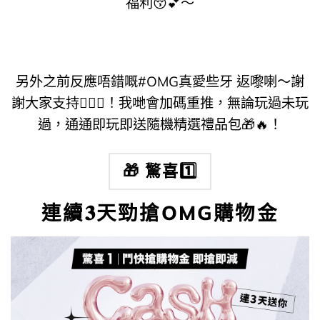
福利😚​💕​～
另外之前反應唔錯嘅#OMG真愛些牙 返嚟喇～謝
謝大家支持🙇🏻‍♀️​！我哋會加碼重推，無論玩過未玩
過，通通即玩即送隨機精選禮品包🎁​🔥​！
🎁 驚喜1️⃣
連續𝟑天勁搶OMG購物金