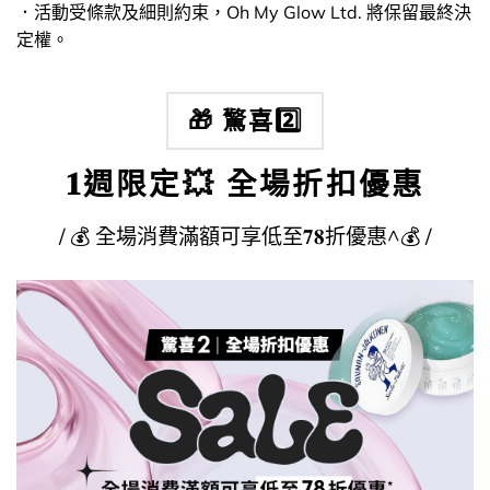
．活動受條款及細則約束，Oh My Glow Ltd. 將保留最終決
定權。
🎁 驚喜2️⃣
𝟏週限定💥 全場折扣優惠
​​​/ 💰 全場消費滿額可享低至𝟕𝟖折​優惠^💰 /