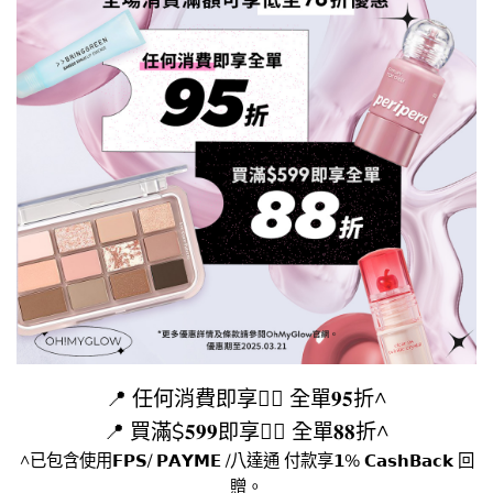
📍​ 任何消費即享👉🏻​ 全單𝟗𝟓折^
📍​ 買滿$𝟓𝟗𝟗即享👉🏻​ 全單𝟖𝟖折^
^已包含使用𝗙𝗣𝗦/ 𝗣𝗔𝗬𝗠𝗘 /八達通 付款享𝟭% 𝗖𝗮𝘀𝗵𝗕𝗮𝗰𝗸 回
贈。