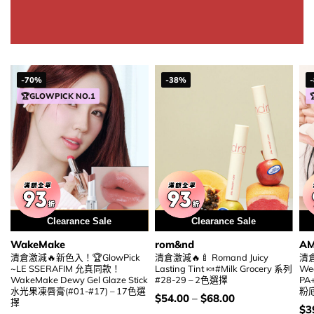
was:
is:
$210.00.
$69.00.
-70%
-38%
🏆GLOWPICK NO.1
用優惠劵 再減5%
Clearance Sale
Clearance Sale
WakeMake
rom&nd
A
清倉激減🔥新色入！🏆GlowPick
清倉激減🔥🍼 Romand Juicy
清倉
~LE SSERAFIM 允真同款！
Lasting Tint 🍬#Milk Grocery 系列
Wea
WakeMake Dewy Gel Glaze Stick
#28-29 – 2色選擇
PA
水光果凍唇膏(#01-#17) – 17色選
粉底
價
$
54.00
–
$
68.00
擇
錢：
價
$
3