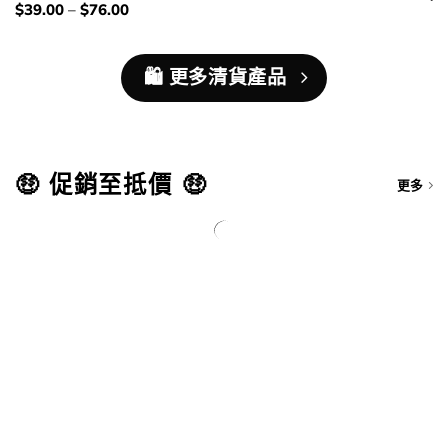
錢
價
$
39.00
–
$
76.00
錢：
🛍️ 更多清貨產品
🤑 促銷至抵價 🤑
更多