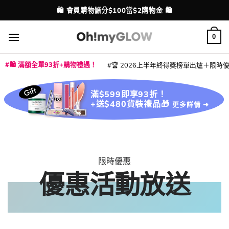
Skip
💳 支援消費券、FPS、八達通、PAYME、信用卡付款
配送港澳
to
content
0
🛍️ 滿額全單93折+購物禮遇！
🏆 2026上半年終得奬榜單出爐＋限時優惠
|
|
|
|
|
|
|
|
|
|
|
|
|
|
滿$599即享93折！
+送$480貨裝禮品🎁
更多詳情 ➜
限時優惠
優惠活動放送