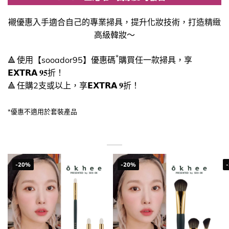
襯優惠入手適合自己的專業掃具，提升化妝技術，打造精緻
高級韓妝～
*
🔺 使用【sooador95】優惠碼
購買任一款掃具，享
𝗘𝗫𝗧𝗥𝗔 𝟗𝟓折！
🔺 任購2支或以上，享𝗘𝗫𝗧𝗥𝗔 𝟗折！
*優惠不適用於套裝產品
-20%
-20%