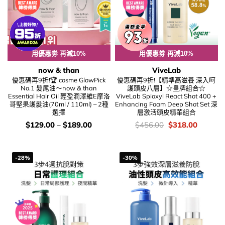
用優惠劵 再減10%
用優惠劵 再減10%
now & than
ViveLab
優惠碼再9折!🏆 cosme GlowPick
優惠碼再9折!【精準高滋養 深入呵
No.1 髮尾油～now & than
護頭皮八層】☆皇牌組合☆
Essential Hair Oil 輕盈潤澤維E摩洛
ViveLab Spioxyl React Shot 400 +
哥堅果護髮油(70ml / 110ml) – 2種
Enhancing Foam Deep Shot Set 深
選擇
層激活頭皮精華組合
價
價
Original
Current
$
129.00
–
$
189.00
$
456.00
$
318.00
錢：
錢：
price
price
was:
is:
$456.00.
$318.00
-28%
-30%