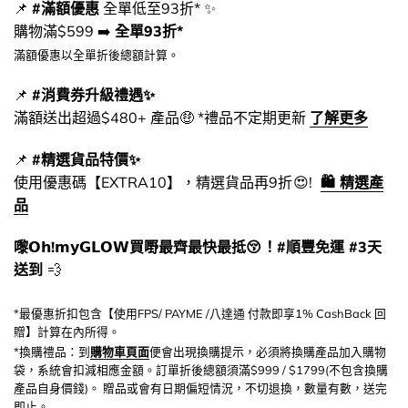
📌
#滿額優惠
全單低至93折* ✨
購物滿$599 ➡️
全單93折*
滿額優惠以全單折後總額計算。
📌
#消費券升級禮遇✨
滿額送出超過$480+ 產品🤑 *禮品不定期更新
了解更多
📌
#精選貨品特價✨
使用優惠碼【EXTRA10】，精選貨品再9折 😍!
🛍️ 精選產
品
嚟𝗢𝗵!𝗺𝘆𝗚𝗟𝗢𝗪買嘢最齊最快最抵😚 ！#順豐免運 #3天
送到
💨
*最優惠折扣包含【使用FPS/ PAYME /八達通 付款即享1% CashBack 回
贈】計算在內所得。
*換購禮品：到
購物車頁面
便會出現換購提示，必須將換購產品加入購物
袋，系統會扣減相應金額。訂單折後總額須滿$999 / $1799(不包含換購
產品自身價錢)。 贈品或會有日期偏短情況，不切退換，數量有數，送完
即止。