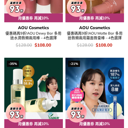
用優惠劵 再減10%
用優惠劵 再減10%
AOU Cosmetics
AOU Cosmetics
優惠碼再9折!AOU Dewy Bar 多用
優惠碼再9折!AOU Matte Bar 多用
途水潤唇頰兩用棒 – 4色選擇
途唇頰兩用霧面唇膏棒 – 4色選擇
價
Original
Current
價
Original
Current
$
128.00
$
108.00
$
128.00
$
108.00
錢：
price
price
錢：
price
price
was:
is:
was:
is:
$128.00.
$108.00.
$128.00.
$108.00
-35%
-21%
用優惠劵 再減10%
用優惠劵 再減10%