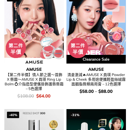
Clearance Sale
AMUSE
AMUSE
【第二件半價】情人節之選～首飾
清倉激減🔥AMUSE X 員瑛 Powder
X 唇霜～AMUSE X 員瑛 Ring Lip
Lip & Cheek 多用途便攜輕盈絲絨霧
Balm 💍介指造型便儶掛飾護唇唇霜
面胭脂唇頰兩用膏 – 12色選擇
– 5色選擇
價
$
58.00
–
$
88.00
錢：
價
Original
Current
$
108.00
$
64.00
錢：
price
price
was:
is:
$108.00.
$64.00.
-40%
-31%