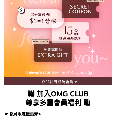
🛍️ 加入OMG CLUB
尊享多重會員褔利 🛍️
📌
會員限定優惠劵✨