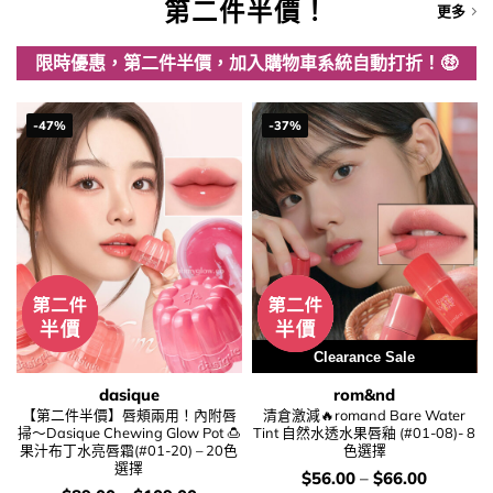
第二件半價！
更多
限時優惠，第二件半價，加入購物車系統自動打折！🤑
-47%
-37%
Clearance Sale
dasique
rom&nd
【第二件半價】唇頰兩用！內附唇
清倉激減🔥romand Bare Water
掃～Dasique Chewing Glow Pot 🍮
Tint 自然水透水果唇釉 (#01-08)- 8
果汁布丁水亮唇霜(#01-20) – 20色
色選擇
選擇
價
$
56.00
–
$
66.00