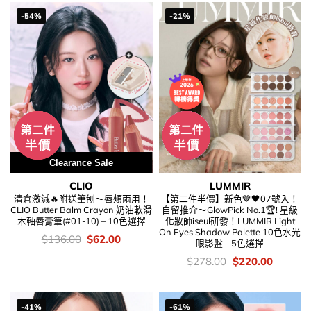
-54%
-21%
Clearance Sale
CLIO
LUMMIR
清倉激減🔥附送筆刨～唇頰兩用！
【第二件半價】新色🤎🖤07號入！
CLIO Butter Balm Crayon 奶油軟滑
自留推介～GlowPick No.1🏆! 星級
木軸唇膏筆(#01-10) – 10色選擇
化妝師iseul研發！LUMMIR Light
On Eyes Shadow Palette 10色水光
價
Original
Current
$
136.00
$
62.00
眼影盤 – 5色選擇
錢：
price
price
was:
is:
價
Original
Current
$
278.00
$
220.00
$136.00.
$62.00.
錢：
price
price
was:
is:
$278.00.
$220.00
-41%
-61%