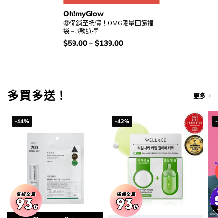
Oh!myGlow
🤑促銷至抵價！OMG限量回饋褔
袋 – 3款選擇
價
$
59.00
–
$
139.00
錢：
多買多送！
更多
-44%
-42%