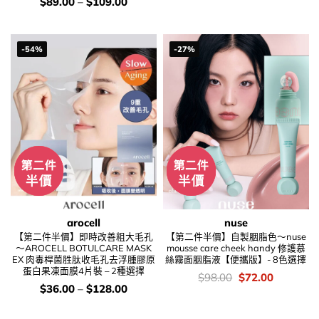
錢：
價
$
89.00
–
$
109.00
錢：
-54%
-27%
arocell
nuse
【第二件半價】即時改善粗大毛孔
【第二件半價】自製胭脂色～nuse
～AROCELL BOTULCARE MASK
mousse care cheek handy 修護慕
EX 肉毒桿菌胜肽收毛孔去浮腫膠原
絲霧面胭脂液【便攜版】- 8色選擇
蛋白果凍面膜4片裝 – 2種選擇
價
Original
Current
$
98.00
$
72.00
錢：
price
price
價
$
36.00
–
$
128.00
was:
is:
錢：
$98.00.
$72.00.