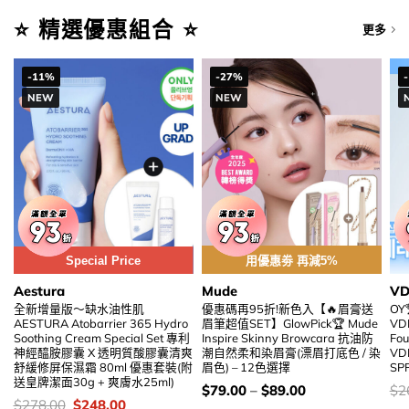
⭐ 精選優惠組合 ⭐
更多
-11%
-27%
NEW
NEW
Special Price
用優惠劵 再減5%
Aestura
Mude
VD
全新增量版～缺水油性肌
優惠碼再95折!新色入【🔥眉膏送
OY
AESTURA Atobarrier 365 Hydro
眉筆超值SET】GlowPick🏆 Mude
VDL
Soothing Cream Special Set 專利
Inspire Skinny Browcara 抗油防
Fou
神經醯胺膠囊 X 透明質酸膠囊清爽
潮自然柔和染眉膏(漂眉打底色 / 染
VD
舒緩修屏保濕霜 80ml 優惠套裝(附
眉色) – 12色選擇
SP
送皇牌潔面30g + 爽膚水25ml)
價
價
$
79.00
–
$
89.00
$
2
錢：
錢
價
Original
Current
$
278.00
$
248.00