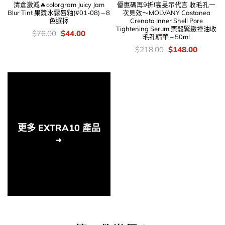
清倉激減🔥colorgram Juicy Jam
優惠碼再9折!高旻示代言 收毛孔一
Blur Tint 果漿水霧唇釉(#01-08) – 8
次見效～MOLVANY Castanea
色選擇
Crenata Inner Shell Pore
Tightening Serum 栗殼緊緻控油收
價
Original
Current
$
76.00
$
44.00
毛孔精華 – 50ml
錢：
price
price
was:
is:
價
Original
Current
$
218.00
$
148.00
$76.00.
$44.00.
錢：
price
price
was:
is:
$218.00.
$148.00
更多 EXTRA10 產品