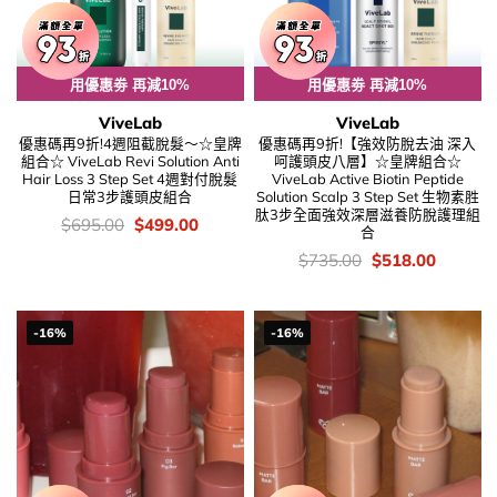
用優惠劵 再減10%
用優惠劵 再減10%
ViveLab
ViveLab
優惠碼再9折!4週阻截脫髮～☆皇牌
優惠碼再9折!【強效防脫去油 深入
組合☆ ViveLab Revi Solution Anti
呵護頭皮八層】☆皇牌組合☆
Hair Loss 3 Step Set 4週對付脫髮
ViveLab Active Biotin Peptide
日常3步護頭皮組合
Solution Scalp 3 Step Set 生物素胜
肽3步全面強效深層滋養防脫護理組
價
Original
Current
$
695.00
$
499.00
合
錢：
price
price
was:
is:
價
Original
Current
$
735.00
$
518.00
$695.00.
$499.00.
錢：
price
price
was:
is:
$735.00.
$518.00
-16%
-16%