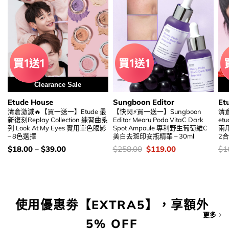
Clearance Sale
Etude House
Sungboon Editor
Et
清倉激減🔥【買一送一】Etude 最
【快閃⚡買一送一】Sungboon
清
新復刻Replay Collection 練習曲系
Editor Meoru Podo VitaC Dark
etu
列 Look At My Eyes 實用單色眼影
Spot Ampoule 專利野生葡萄維C
兩
– 8色選擇
美白去斑印安瓶精華 – 30ml
2合
價
價
Original
Current
價
$
18.00
–
$
39.00
$
258.00
$
119.00
$
1
錢：
錢：
price
price
錢
was:
is:
$258.00.
$119.00.
使用優惠劵【EXTRA5】，享額外
更多
5% OFF