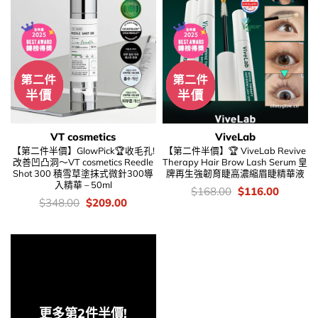
VT cosmetics
ViveLab
【第二件半價】GlowPick🏆收毛孔!
【第二件半價】🏆 ViveLab Revive
改善凹凸洞～VT cosmetics Reedle
Therapy Hair Brow Lash Serum 皇
Shot 300 積雪草塗抹式微針300導
牌再生強韌育睫高濃縮眉睫精華液
入精華 – 50ml
價
Original
Current
$
168.00
$
116.00
錢：
price
price
價
Original
Current
$
348.00
$
209.00
was:
is:
錢：
price
price
$168.00.
$116.00
was:
is:
$348.00.
$209.00.
更多第2件半價!