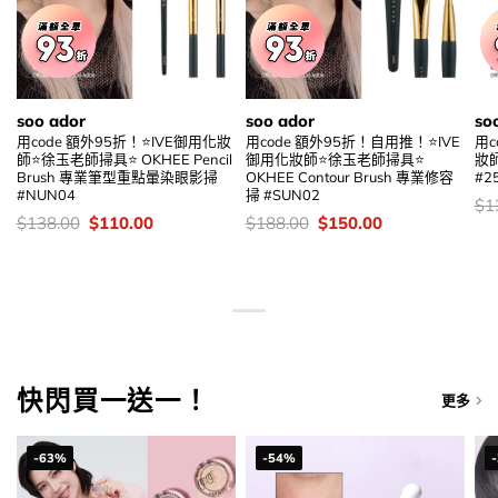
soo ador
soo ador
so
用code 額外95折！⭐IVE御用化妝
用code 額外95折！自用推！⭐IVE
用c
師⭐徐玉老師掃具⭐ OKHEE Pencil
御用化妝師⭐徐玉老師掃具⭐
妝師
Brush 專業筆型重點暈染眼影掃
OKHEE Contour Brush 專業修容
#2
#NUN04
掃 #SUN02
價
$
1
錢
價
Original
Current
價
Original
Current
$
138.00
$
110.00
$
188.00
$
150.00
錢：
price
price
錢：
price
price
was:
is:
was:
is:
$138.00.
$110.00.
$188.00.
$150.00.
快閃買一送一！
更多
-63%
-54%