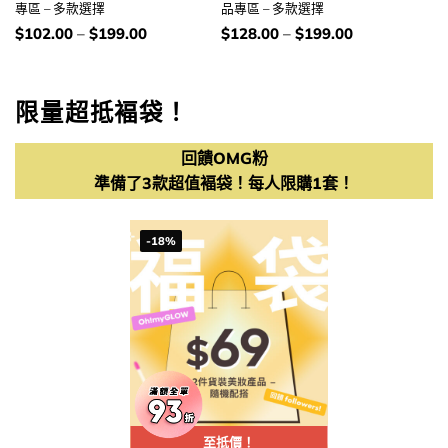
專區 – 多款選擇
品專區 – 多款選擇
價
價
$
102.00
–
$
199.00
$
128.00
–
$
199.00
錢：
錢：
限量超抵褔袋！
回饋OMG粉
準備了3款超值褔袋！每人限購1套！
-18%
至抵價！