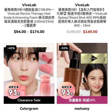
ViveLab
ViveLab
優惠碼再9折!4週脫髮減少58.8%～
優惠碼再9折!【溫和入門版微針】
ViveLab Revive Therapy Hair
化解🏆 極速滲透8層頭皮～ViveLab
Scalp Enhancing Foam 煥活頭皮修
Spioxyl React Shot 400 99%高純
復高濃縮泡泡營養液 (100ml/33ml)
度微針導入煥活頭皮育髮安瓶精華
– 2種選擇
400 – 15ml
價
價
Original
Current
$
94.00
–
$
174.00
$
188.00
$
149.00
錢：
錢：
price
price
was:
is:
$188.00.
$149.00
-42%
-32%
用優惠劵 再減10%
Clearance Sale
用優惠劵 再減10%
Colorgram
molvany