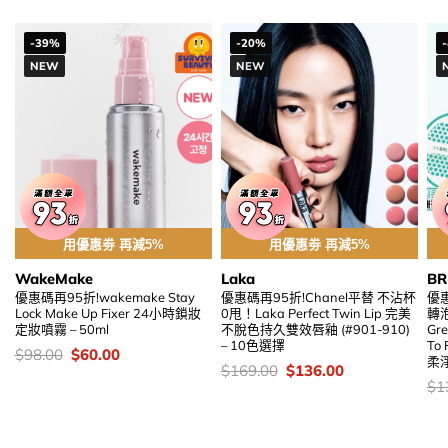
-39%
-20%
NEW
NEW
用優惠劵 再減5%
用優惠劵 再減5%
WakeMake
Laka
BR
優惠碼再95折!wakemake Stay
優惠碼再95折!Chanel平替 不沾杯
優
Lock Make Up Fixer 24小時鎖妝
0甩！Laka Perfect Twin Lip 完美
轉泡
定妝噴霧 – 50ml
不脫色持久雙效唇釉 (#901-910)
Gre
– 10色選擇
To
價
Original
Current
$
98.00
$
60.00
柔淨
錢：
price
price
價
Original
Current
$
169.00
$
136.00
was:
is:
錢：
price
price
價
$
1
$98.00.
$60.00.
was:
is:
錢
$169.00.
$136.00.