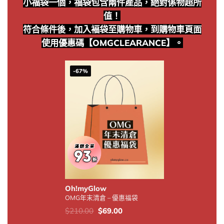
小福袋一個，福袋包含兩件產品，絕對係物超所
值！
符合條件後，加入褔袋至購物車，到購物車頁面
使用優惠碼【OMGCLEARANCE】。
-67%
Oh!myGlow
OMG年末清倉 – 優惠福袋
價
Original
Current
$
210.00
$
69.00
錢：
price
price