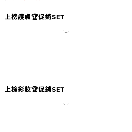
錢：
price
price
was:
is:
$278.00.
$248.00.
上榜護膚🏆促銷SET
上榜彩妝🏆促銷SET