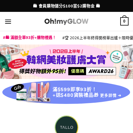
Skip
🛍️ 會員購物儲分$100當$2購物金 🛍️
配送港澳
to
content
0
🛍️ 滿額全單93折+購物禮遇！
🏆 2026上半年終得奬榜單出爐＋限時優惠
|
|
|
|
|
|
|
|
|
|
|
|
|
|
滿$599即享93折！
+送$480貨裝禮品🎁
更多詳情 ➜