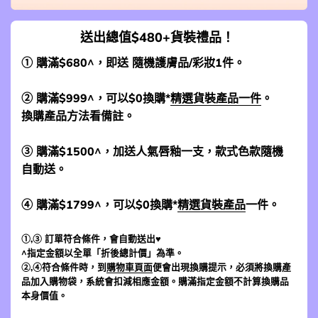
送出總值$480+貨裝禮品！
① 購滿$680^，即送 隨機護膚品/彩妝1件。
② 購滿$999^，可以$0換購*
精選貨裝產品一件
。
換購產品方法看備註。
③ 購滿$1500^，加送人氣唇釉一支，款式色款隨機
自動送。
④ 購滿$1799^，可以$0換購*
精選貨裝產品
一件。
①,③ 訂單符合條件，會自動送出♥
^指定金額以全單「折後總計價」為準。
②,④符合條件時，到
購物車頁面
便會出現換購提示，必須將換購產
品加入購物袋，系統會扣減相應金額。購滿指定金額不計算換購品
本身價值。