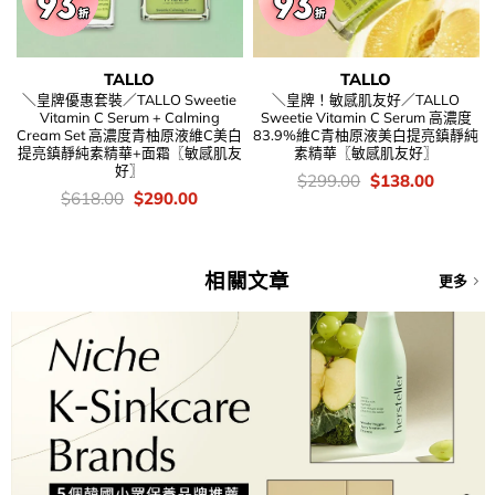
TALLO
TALLO
＼皇牌優惠套裝／TALLO Sweetie
＼皇牌！敏感肌友好／TALLO
Vitamin C Serum + Calming
Sweetie Vitamin C Serum 高濃度
Cream Set 高濃度青柚原液維C美白
83.9%維C青柚原液美白提亮鎮靜純
提亮鎮靜純素精華+面霜〖敏感肌友
素精華〖敏感肌友好〗
好〗
價
Original
Current
$
299.00
$
138.00
錢：
price
price
價
Original
Current
$
618.00
$
290.00
was:
is:
錢：
price
price
$299.00.
$138.00
was:
is:
$618.00.
$290.00.
相關文章
更多